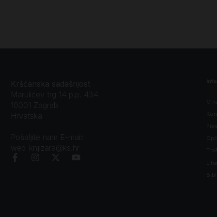
Inf
Kršćanska sadašnjost
Marulićev trg 14 p.p. 434
O n
10001 Zagreb
Kon
Hrvatska
Prav
Pošaljite nam E-mail:
Opći
web-knjizara@ks.hr
Tro
Litu
Bibl