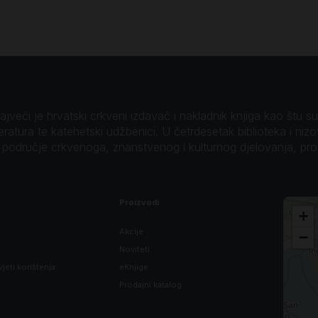
veći je hrvatski crkveni izdavač i nakladnik knjiga kao štu su B
teratura te katehetski udžbenici. U četrdesetak biblioteka i niz
o područje crkvenoga, znanstvenog i kulturnog djelovanja, pr
Proizvodi
+
Akcije
−
Noviteti
vjeti korištenja
eKnjige
Prodajni katalog