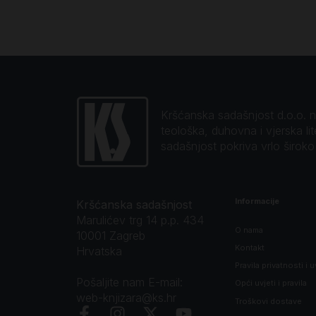
Kršćanska sadašnjost d.o.o. naj
teološka, duhovna i vjerska li
sadašnjost pokriva vrlo širok
Informacije
Kršćanska sadašnjost
Marulićev trg 14 p.p. 434
O nama
10001 Zagreb
Kontakt
Hrvatska
Pravila privatnosti i u
Pošaljite nam E-mail:
Opći uvjeti i pravila
web-knjizara@ks.hr
Troškovi dostave