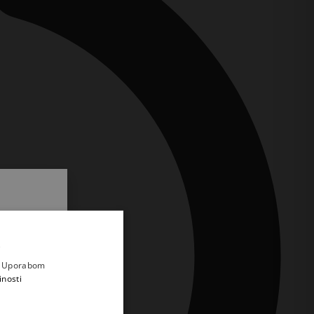
.
i prvi
e
a. Uporabom
inosti