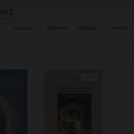
Časopisi
Udžbenici
eIzdanja
Novosti
-40%