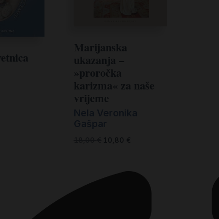
Marijanska
etnica
ukazanja –
»proročka
karizma« za naše
vrijeme
Nela Veronika
Gašpar
18,00
€
10,80
€