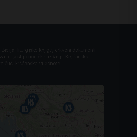
iblija, liturgijske knjige, crkveni dokumenti,
ova te šest periodičkih izdanja Kršćanska
omičući kršćanske vrjednote.