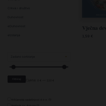
Crkva i društvo
Duhovnost
Vječna dev
eDuhovnost
eIzdanja
1,59
€
eKnjiževnost
Enciklopedija i posebna izdanja
Enciklopedije i posebna izdanja
eTeologija i povijest
Filtriraj
Knjiga svima i svuda
Cijena:
—
0 €
220 €
Knjige drugih nakladnika
Književnost
Kršćanska sadašnjost d.o.o. (1)
Naklada sv. Antuna (1)