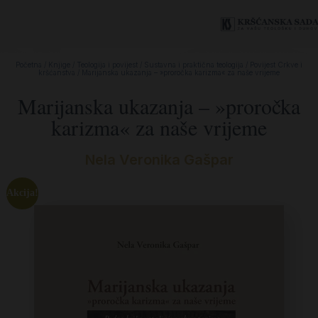
Početna
/
Knjige
/
Teologija i povijest
/
Sustavna i praktična teologija
/
Povijest Crkve i
kršćanstva
/ Marijanska ukazanja – »proročka karizma« za naše vrijeme
Marijanska ukazanja – »proročka
karizma« za naše vrijeme
Nela Veronika Gašpar
Akcija!