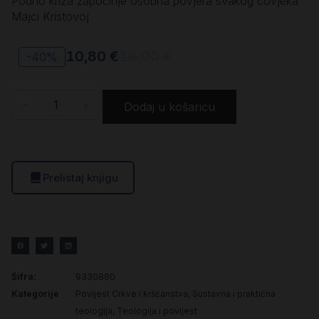
Podno križa započinje osobna povjera svakog čovjeka
Majci Kristovoj
10,80
€
18,00
€
-40%
-
+
Dodaj u košaricu
Prelistaj knjigu
Šifra:
9330880
Kategorije
Povijest Crkve i kršćanstva
,
Sustavna i praktična
teologija
,
Teologija i povijest