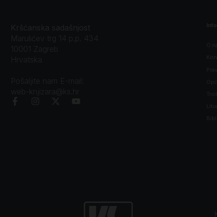
Inf
Kršćanska sadašnjost
Marulićev trg 14 p.p. 434
O n
10001 Zagreb
Kon
Hrvatska
Prav
Pošaljite nam E-mail:
Opći
web-knjizara@ks.hr
Tro
Litu
Bibl