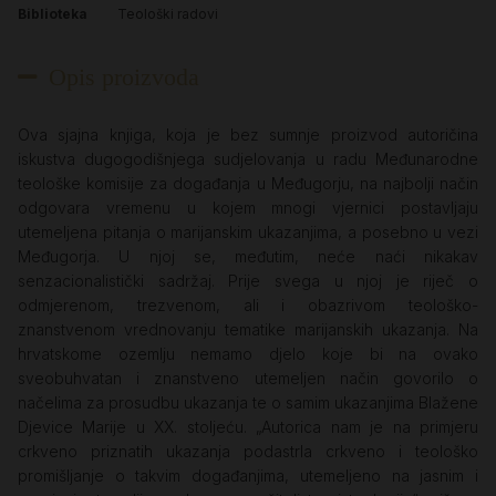
Biblioteka
Teološki radovi
Opis proizvoda
Ova sjajna knjiga, koja je bez sumnje proizvod autoričina
iskustva dugogodišnjega sudjelovanja u radu Međunarodne
teološke komisije za događanja u Međugorju, na najbolji način
odgovara vremenu u kojem mnogi vjernici postavljaju
utemeljena pitanja o marijanskim ukazanjima, a posebno u vezi
Međugorja. U njoj se, međutim, neće naći nikakav
senzacionalistički sadržaj. Prije svega u njoj je riječ o
odmjerenom, trezvenom, ali i obazrivom teološko-
znanstvenom vrednovanju tematike marijanskih ukazanja. Na
hrvatskome ozemlju nemamo djelo koje bi na ovako
sveobuhvatan i znanstveno utemeljen način govorilo o
načelima za prosudbu ukazanja te o samim ukazanjima Blažene
Djevice Marije u XX. stoljeću. „Autorica nam je na primjeru
crkveno priznatih ukazanja podastrla crkveno i teološko
promišljanje o takvim događanjima, utemeljeno na jasnim i