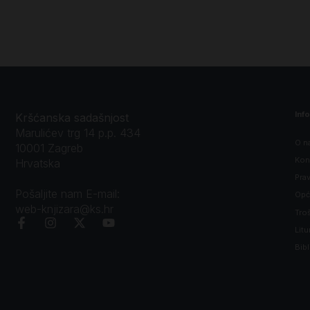
Inf
Kršćanska sadašnjost
Marulićev trg 14 p.p. 434
O n
10001 Zagreb
Kon
Hrvatska
Prav
Pošaljite nam E-mail:
Opći
web-knjizara@ks.hr
Tro
Litu
Bibl