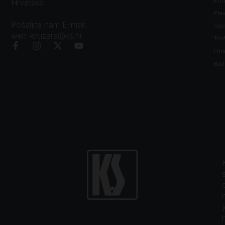
Kon
Hrvatska
Prav
Pošaljite nam E-mail:
Opći
web-knjizara@ks.hr
Tro
Litu
Bibl