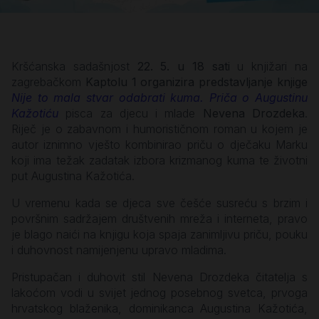
Kršćanska sadašnjost
22. 5. u 18 sati
u knjižari na
zagrebačkom
Kaptolu 1 organizira predstavljanje knjige
Nije to mala stvar odabrati kuma. Priča o Augustinu
Kažotiću
pisca za djecu i mlade
Nevena Drozdeka
.
Riječ je o zabavnom i humorističnom roman u kojem je
autor iznimno vješto kombinirao priču o dječaku Marku
koji ima težak zadatak izbora krizmanog kuma te životni
put Augustina Kažotića.
U vremenu kada se djeca sve češće susreću s brzim i
površnim sadržajem društvenih mreža i interneta, pravo
je blago naići na knjigu koja spaja zanimljivu priču, pouku
i duhovnost namijenjenu upravo mladima.
Pristupačan i duhovit stil Nevena Drozdeka čitatelja s
lakoćom vodi u svijet jednog posebnog svetca, prvoga
hrvatskog blaženika, dominikanca Augustina Kažotića,