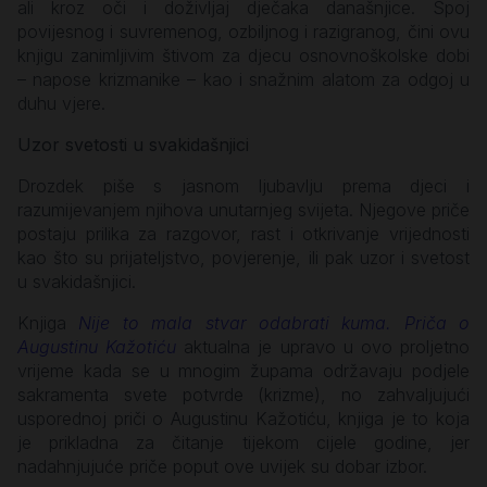
ali kroz oči i doživljaj dječaka današnjice. Spoj
povijesnog i suvremenog, ozbiljnog i razigranog, čini ovu
knjigu zanimljivim štivom za djecu osnovnoškolske dobi
– napose krizmanike – kao i snažnim alatom za odgoj u
duhu vjere.
Uzor svetosti u svakidašnjici
Drozdek piše s jasnom ljubavlju prema djeci i
razumijevanjem njihova unutarnjeg svijeta. Njegove priče
postaju prilika za razgovor, rast i otkrivanje vrijednosti
kao što su prijateljstvo, povjerenje, ili pak uzor i svetost
u svakidašnjici.
Knjiga
Nije to mala stvar odabrati kuma. Priča o
Augustinu Kažotiću
aktualna je upravo u ovo proljetno
vrijeme kada se u mnogim župama održavaju podjele
sakramenta svete potvrde (krizme), no zahvaljujući
usporednoj priči o Augustinu Kažotiću, knjiga je to koja
je prikladna za čitanje tijekom cijele godine, jer
nadahnjujuće priče poput ove uvijek su dobar izbor.