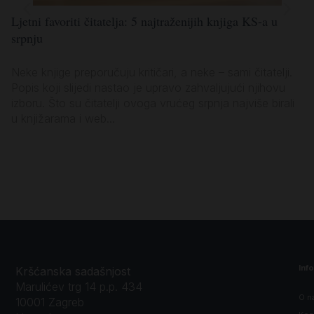
Ljetni favoriti čitatelja: 5 najtraženijih knjiga KS-a u
Lj
srpnju
po
Neke knjige preporučuju kritičari, a neke – sami čitatelji.
Ko
Popis koji slijedi nastao je upravo zahvaljujući njihovu
za
izboru. Što su čitatelji ovoga vrućeg srpnja najviše birali
vl
u knjižarama i web...
sa
Inf
Kršćanska sadašnjost
Marulićev trg 14 p.p. 434
O n
10001 Zagreb