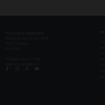
Inf
Kršćanska sadašnjost
Marulićev trg 14 p.p. 434
O n
10001 Zagreb
Kon
Hrvatska
Prav
Pošaljite nam E-mail:
Opći
web-knjizara@ks.hr
Tro
Litu
Bibl