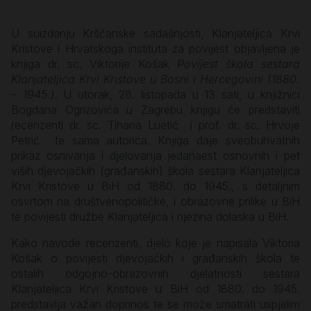
U suizdanju Kršćanske sadašnjosti, Klanjateljica Krvi
Kristove i Hrvatskoga instituta za povijest objavljena je
knjiga dr. sc. Viktorije Košak
Povijest škola sestara
Klanjateljica Krvi Kristove u Bosni i Hercegovini (1880.
– 1945.)
. U utorak, 28. listopada u 13 sati, u knjižnici
Bogdana Ogrizovića u Zagrebu knjigu će predstaviti
recenzenti dr. sc. Tihana Luetić i prof. dr. sc. Hrvoje
Petrić te sama autorica. Knjiga daje sveobuhvatnih
prikaz osnivanja i djelovanja jedanaest osnovnih i pet
viših djevojačkih (građanskih) škola sestara Klanjateljica
Krvi Kristove u BiH od 1880. do 1945., s detaljnim
osvrtom na društvenopolitičke, i obrazovne prilike u BiH
te povijesti družbe Klanjateljica i njezina dolaska u BiH.
Kako navode recenzenti, djelo koje je napisala Viktoria
Košak o povijesti djevojačkih i građanskih škola te
ostalih odgojno-obrazovnih djelatnosti sestara
Klanjateljica Krvi Kristove u BiH od 1880. do 1945.
predstavlja važan doprinos te se može smatrati uspjelim