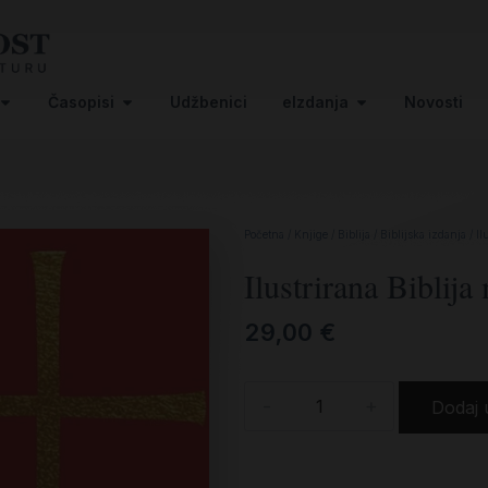
Časopisi
Udžbenici
eIzdanja
Novosti
Početna
/
Knjige
/
Biblija
/
Biblijska izdanja
/ Il
Ilustrirana Biblija
29,00
€
-
+
Dodaj 