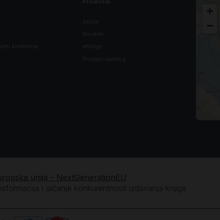
Proizvodi
+
Akcije
−
Noviteti
vjeti korištenja
eKnjige
Prodajni katalog
uropska unija – NextGenerationEU
ansformacija i jačanje konkurentnosti izdavanja knjiga