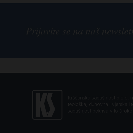
Prijavite se na naš newslet
Kršćanska sadašnjost d.o.o. naj
teološka, duhovna i vjerska li
sadašnjost pokriva vrlo širok