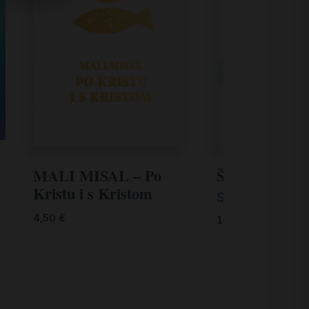
MALI MISAL – Po
Što ti želim z
Kristu i s Kristom
Stephan Sigg
4,50
€
11,00
€