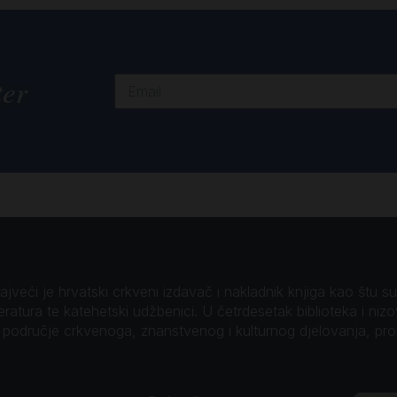
ter
veći je hrvatski crkveni izdavač i nakladnik knjiga kao štu su B
teratura te katehetski udžbenici. U četrdesetak biblioteka i niz
o područje crkvenoga, znanstvenog i kulturnog djelovanja, pr