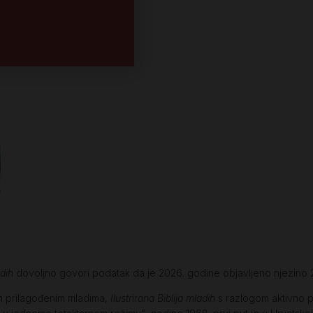
adih
dovoljno govori podatak da je 2026. godine objavljeno njezino 2
om prilagođenim mladima,
Ilustrirana Biblija mladih
s razlogom aktivno pr