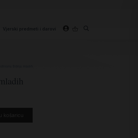
Vjerski predmeti i darovi
ustrirana Biblija mladih
 mladih
u košaricu