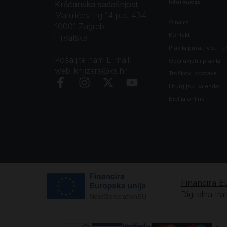
Informacije
Kršćanska sadašnjost
Marulićev trg 14 p.p. 434
O nama
10001 Zagreb
Kontakt
Hrvatska
Pravila privatnosti i u
Pošaljite nam E-mail:
Opći uvjeti i pravila
web-knjizara@ks.hr
Troškovi dostave
Liturgijski kalendar
Biblija online
Financira E
Digitalna tr