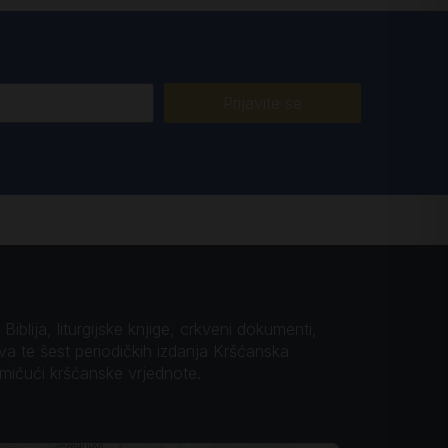
Prijavite se
iblija, liturgijske knjige, crkveni dokumenti,
ova te šest periodičkih izdanja Kršćanska
omičući kršćanske vrjednote.