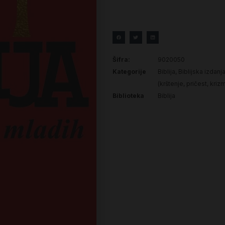
Šifra:
9020050
Kategorije
Biblija
,
Biblijska izdanj
(krštenje, pričest, kriz
Biblioteka
Biblija