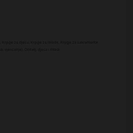
a
,
Knjige za djecu
,
Knjige za mlade
,
Knjige za sakramente
ma, vjenčanje)
,
Obitelj, djeca i mladi