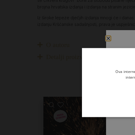
se crkveni krugovi “borili za slobodu pisane riječ
brojna hrvatska izdanja i izdanja na stranim jez
Iz široke lepeze dječjih izdanja mnogi će i dana
izdanju Kršćanske sadašnjosti, prava je uspješnic
O autoru
Detalji proizvoda
Ova intern
inter