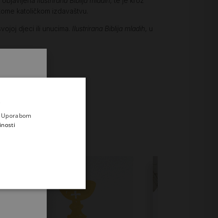
j objavljena
Ilustrirana Biblija mladih
, te je kroz
skome katoličkom izdavaštvu.
svojoj djeci ili unucima.
Ilustrirana Biblija mladih
, u
.
i prvi
e
a. Uporabom
inosti