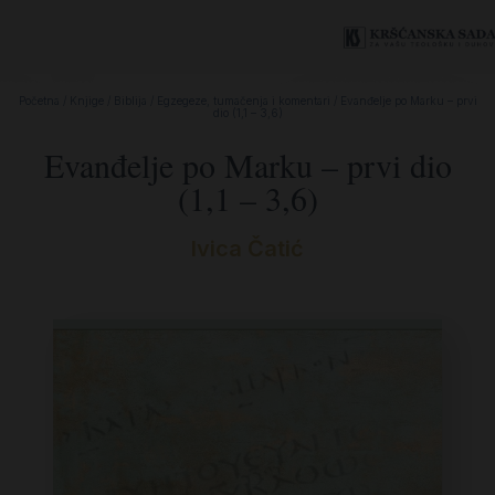
Početna
/
Knjige
/
Biblija
/
Egzegeze, tumačenja i komentari
/ Evanđelje po Marku – prvi
dio (1,1 – 3,6)
Evanđelje po Marku – prvi dio
(1,1 – 3,6)
Ivica Čatić