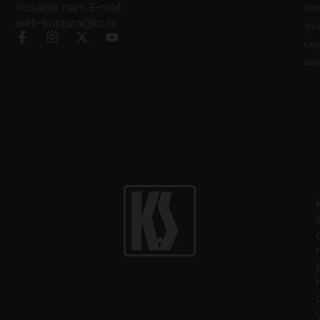
Pošaljite nam E-mail:
Opći
web-knjizara@ks.hr
Tro
Litu
Bibl