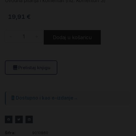
Uvodna pitanja i komentari (niz:
Komentari
3
)
19,91
€
-
+
Dodaj u košaricu
Prelistaj knjigu
Dostupno i kao e-izdanje
→
Šifra:
9010860