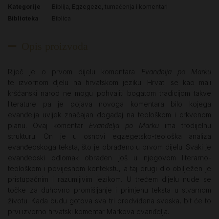
Kategorije
Biblija
,
Egzegeze, tumačenja i komentari
Biblioteka
Biblica
Opis proizvoda
Riječ je o prvom dijelu komentara
Evanđelja po Marku
te izvornom djelu na hrvatskom jeziku. Hrvati se kao mali
kršćanski narod ne mogu pohvaliti bogatom tradicijom takve
literature pa je pojava novoga komentara bilo kojega
evanđelja uvijek značajan događaj na teološkom i crkvenom
planu. Ovaj komentar
Evanđelja po Marku
ima trodijelnu
strukturu. On je u osnovi egzegetsko-teološka analiza
evanđeoskoga teksta, što je obrađeno u prvom dijelu. Svaki je
evanđeoski odlomak obrađen još u njegovom literarno-
teološkom i povijesnom kontekstu, a taj drugi dio obilježen je
pristupačnim i razumljivim jezikom. U trećem dijelu nude se
točke za duhovno promišljanje i primjenu teksta u stvarnom
životu. Kada budu gotova sva tri predviđena sveska, bit će to
prvi izvorno hrvatski komentar Markova evanđelja.