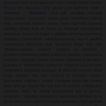
planiranom nizu pod naslovom
Uvod u knjige Stroga zavjeta
.
Prva je već objavljena 2012. godine pod naslovom
Torah –
Pentateuh – Petoknjižje
. Ova pak obrađuje šesnaest
starozavjetnih “povijesnih” knjiga prema redoslijedu kakvog
imaju suvremena katolička izdanja. Osim toga četiri poglavlja
obrađuju pitanja koja su važna za potpunije razumijevanje
navedenih “povijesnih knjiga” s gledišta njihovoga kanonskog
smještaja u hebrejskom i katoličkom kanonu, kao i s gledišta
suvremenog istraživanja onih “povijesnih knjiga” koje čine
“deuteronomističku povijest”. Zasebno je obrađeno i
povijesno-arheološko pitanje Izraelova nastanka u Kanaanu te
povijesno razdoblje između propasti Judejskog kraljevstva i
povratka iz “babilonskog sužanjstva”. Knjiga je u prvom redu
namijenjena studentima teologije, ali može biti korisna i širem
krugu čitatelja, koji žele osvježiti ili produbiti osobno
poznavanje sadržaja i poruke
Povijesnih knjiga
kao drugog
dijela Staroga zavjeta. No, ona želi biti i pomoć u biblijskome
pastoralu. Autor se smatra priređivačem koji je preveo,
prilagodio i objedinio materijal iz suvremene literature te je
donio sintezu suvremenih priručnika, komentara i monografskih