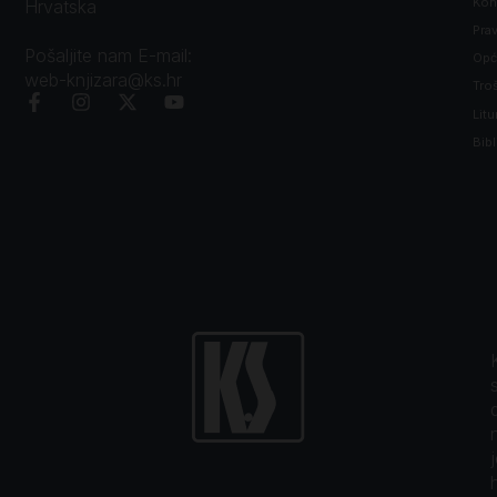
Kon
Hrvatska
Prav
Pošaljite nam E-mail:
Opći
web-knjizara@ks.hr
Tro
Litu
Bibl