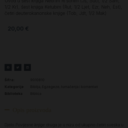
Uvod u šest knjiga Nebi’im Ri’šonim (Jš, Suci, 1/2 Sam,
1/2 Kr), šest knjiga Ketubim (Rut, 1/2 Ljet, Ezr, Neh, Est),
četiri deuterokanonske knjige (Tob, Jdt, 1/2 Mak)
20,00
€
Šifra:
9010810
Kategorije
Biblija
,
Egzegeze, tumačenja i komentari
Biblioteka
Biblica
Opis proizvoda
Djelo
Povijesne knjige
druga je u nizu od ukupno četiri sveska u