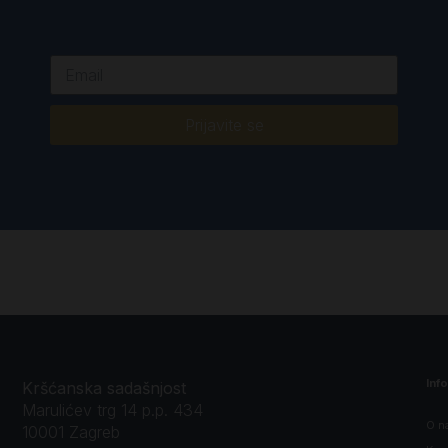
Prijavite se
Inf
Kršćanska sadašnjost
Marulićev trg 14 p.p. 434
O n
10001 Zagreb