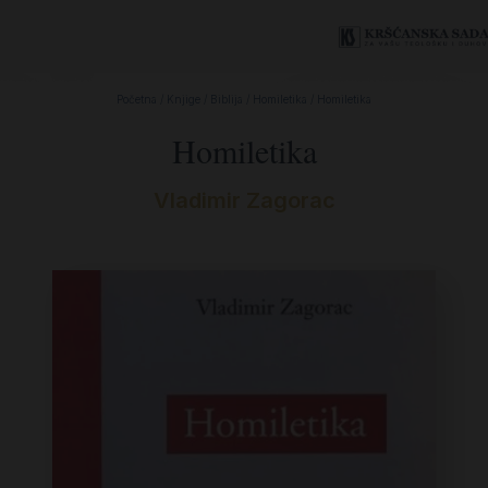
Početna
/
Knjige
/
Biblija
/
Homiletika
/ Homiletika
Homiletika
Vladimir Zagorac