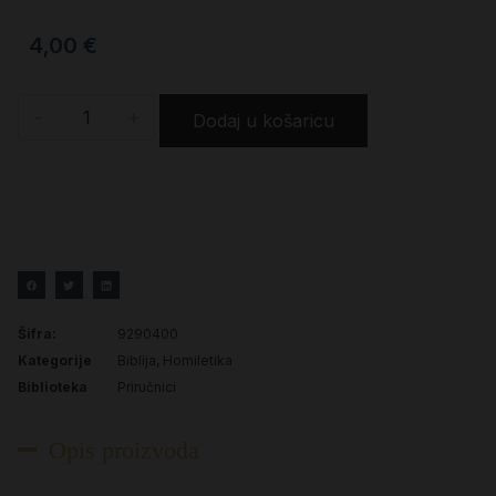
4,00
€
-
+
Dodaj u košaricu
Šifra:
9290400
Kategorije
Biblija
,
Homiletika
Biblioteka
Priručnici
Opis proizvoda