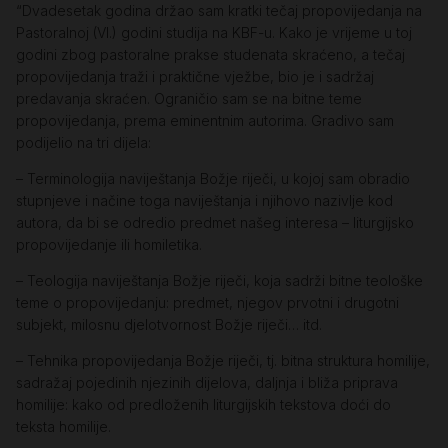
“Dvadesetak godina držao sam kratki tečaj propovijedanja na
Pastoralnoj (VI.) godini studija na KBF-u. Kako je vrijeme u toj
godini zbog pastoralne prakse studenata skraćeno, a tečaj
propovijedanja traži i praktične vježbe, bio je i sadržaj
predavanja skraćen. Ograničio sam se na bitne teme
propovijedanja, prema eminentnim autorima. Gradivo sam
podijelio na tri dijela:
– Terminologija naviještanja Božje riječi, u kojoj sam obradio
stupnjeve i načine toga naviještanja i njihovo nazivlje kod
autora, da bi se odredio predmet našeg interesa – liturgijsko
propovijedanje ili homiletika.
– Teologija naviještanja Božje riječi, koja sadrži bitne teološke
teme o propovijedanju: predmet, njegov prvotni i drugotni
subjekt, milosnu djelotvornost Božje riječi… itd.
– Tehnika propovijedanja Božje riječi, tj. bitna struktura homilije,
sadražaj pojedinih njezinih dijelova, daljnja i bliža priprava
homilije: kako od predloženih liturgijskih tekstova doći do
teksta homilije.