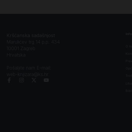
Inf
Kršćanska sadašnjost
Marulićev trg 14 p.p. 434
O n
10001 Zagreb
Kon
Hrvatska
Prav
Pošaljite nam E-mail:
Opći
web-knjizara@ks.hr
Tro
Litu
Bibl