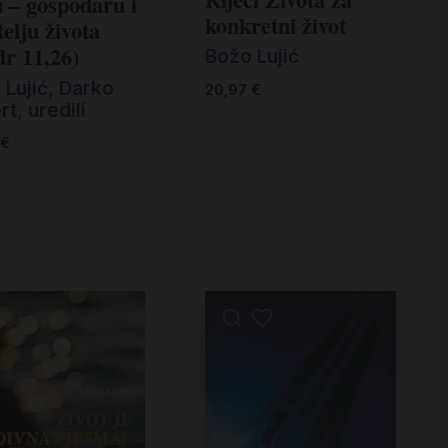
 – gospodaru i
konkretni život
telju života
r 11,26)
Božo Lujić
 Lujić, Darko
20,97
€
t, uredili
€