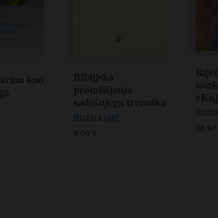
Riječ
Biblijska
avina kao
konk
promišljanja
oga
eKnj
sadašnjega trenutka
Božo
Božo Lujić
18,87
6,00
€