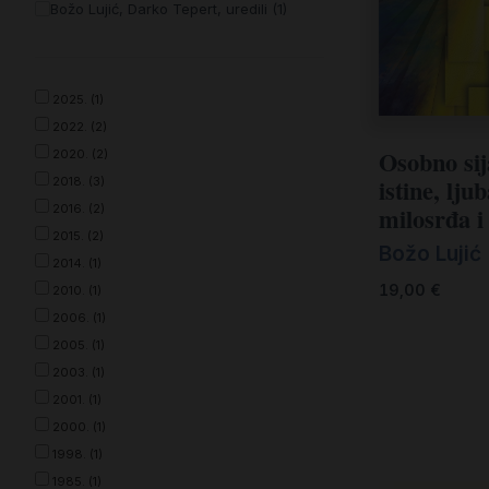
Božo Lujić, Darko Tepert, uredili (1)
Udžbenici
Veliki popusti
Vjerski predmeti i darovi
2025. (1)
2022. (2)
Osobno sija
2020. (2)
istine, ljub
2018. (3)
2016. (2)
milosrđa i
2015. (2)
Božo Lujić
2014. (1)
19,00
€
2010. (1)
2006. (1)
2005. (1)
2003. (1)
2001. (1)
2000. (1)
1998. (1)
1985. (1)