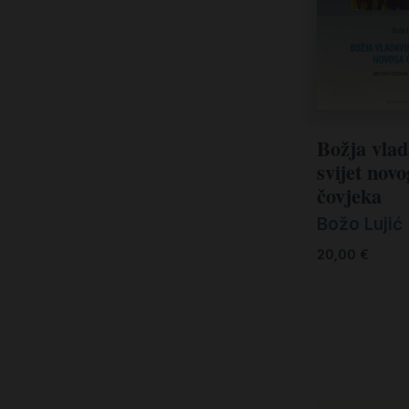
Božja vlad
svijet nov
čovjeka
Božo Lujić
20,00
€