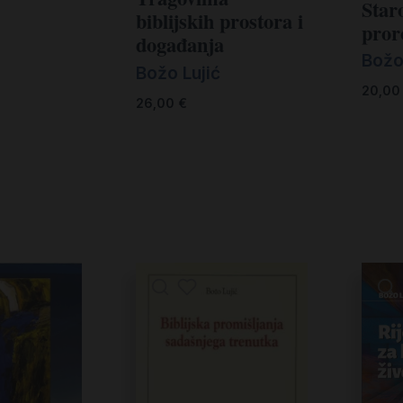
Star
biblijskih prostora i
pror
događanja
Božo
Božo Lujić
20,0
26,00
€