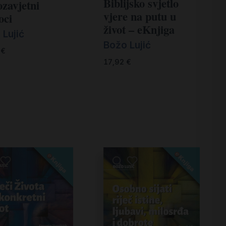
Biblijsko svjetlo
ozavjetni
vjere na putu u
oci
život – eKnjiga
 Lujić
Božo Lujić
0
€
17,92
€