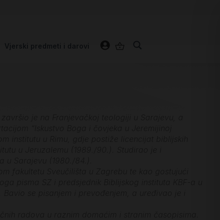
Vjerski predmeti i darovi
 završio je na Franjevačkoj teologiji u Sarajevu, a
rtacijom “Iskustvo Boga i čovjeka u Jeremijinoj
m institutu u Rimu, gdje postiže licencijat biblijskih
itutu u Jeruzalemu (1989./90.). Studirao je i
ta u Sarajevu (1980./84.).
om fakultetu Sveučilišta u Zagrebu te kao gostujući
toga pisma SZ i predsjednik Biblijskog instituta KBF-a u
. Bavio se pisanjem i prevođenjem, a uređivao je i
stručnih radova u raznim domaćim i stranim časopisima.