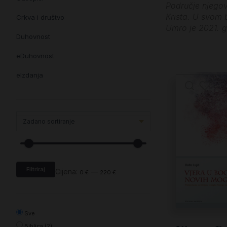
Područje njegov
Krista. U svom 
Crkva i društvo
Umro je 2021. g
Duhovnost
eDuhovnost
eIzdanja
eKnjiževnost
Enciklopedija i posebna izdanja
Enciklopedije i posebna izdanja
eTeologija i povijest
Filtriraj
Knjiga svima i svuda
Cijena:
—
0 €
220 €
Knjige drugih nakladnika
Književnost
Sve
Biblica (2)