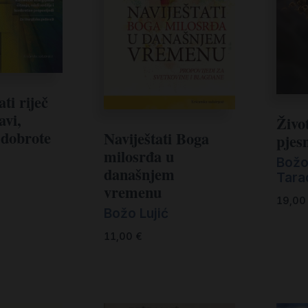
ti riječ
avi,
Živo
 dobrote
Naviještati Boga
pjes
milosrđa u
Božo
današnjem
Tarad
vremenu
19,0
Božo Lujić
11,00
€