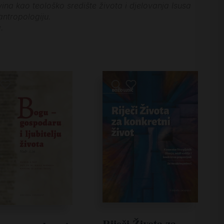
na kao teološko središte života i djelovanja Isusa
antropologiju.
.
Riječi Života za