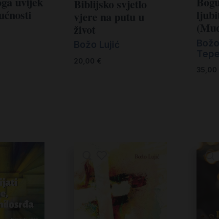
ga uvijek
Bogu
Biblijsko svjetlo
ućnosti
ljubi
vjere na putu u
(Mud
život
Božo
Božo Lujić
Teper
20,00
€
35,00