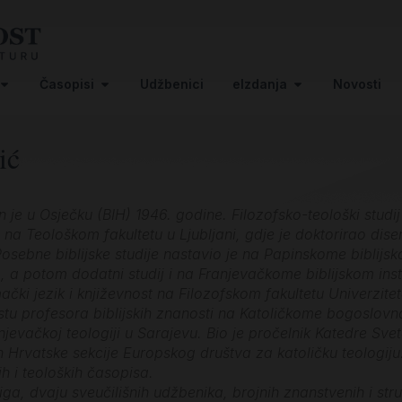
Časopisi
Udžbenici
eIzdanja
Novosti
ić
 je u Osječku (BIH) 1946. godine. Filozofsko-teološki studij
 na Teološkom fakultetu u Ljubljani, gdje je doktorirao dise
 Posebne biblijske studije nastavio je na Papinskome biblijsko
, a potom dodatni studij i na Franjevačkome biblijskom inst
čki jezik i književnost na Filozofskom fakultetu Univerzite
stu profesora biblijskih znanosti na Katoličkome bogoslovn
jevačkoj teologiji u Sarajevu. Bio je pročelnik Katedre Sve
n Hrvatske sekcije Europskog društva za katoličku teologiju
kih i teoloških časopisa.
njiga, dvaju sveučilišnih udžbenika, brojnih znanstvenih i 