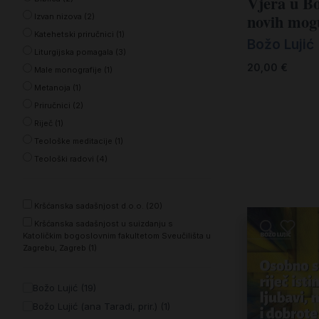
Vjera u Bo
Kršćanin i svijet
novih mog
Izvan nizova (2)
Liturgija, kateheza i pastoral
Katehetski priručnici (1)
Božo Lujić
Liturgijska pomagala (3)
Liturgija, pastoral i kateheza
20,00
€
Male monografije (1)
Ljetna preporuka knjiga
Metanoja (1)
Priručnici (2)
Ljetna priča Kršćanske sadašnjosti
Riječ (1)
Nekategorizirane
Teološke meditacije (1)
Teološki radovi (4)
Obitelj, djeca i mladi
Povijest i teologija
Kršćanska sadašnjost d.o.o. (20)
Prva pričest i krizma
Kršćanska sadašnjost u suizdanju s
Katoličkim bogoslovnim fakultetom Sveučilišta u
Teologija
Zagrebu, Zagreb (1)
Teologija i povijest
Božo Lujić (19)
Tjedan Laudato-si'
Božo Lujić (ana Taradi, prir.) (1)