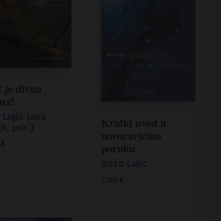
t je divna
ma!
 Lujić (ana
Kratki uvod u
i, prir.)
novozavjetnu
0
€
poruku
Božo Lujić
7,00
€