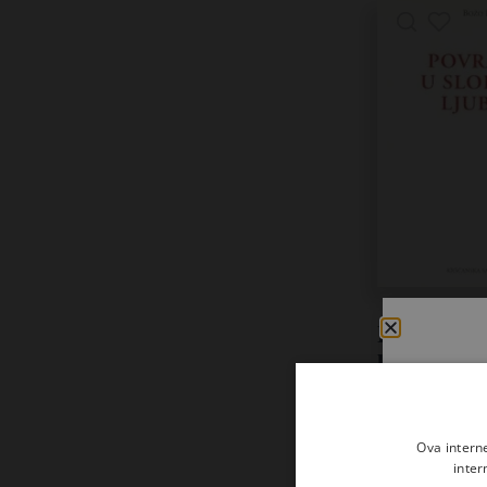
Povratak 
ljubavi
Božo Lujić
7,00
€
Ova intern
inter