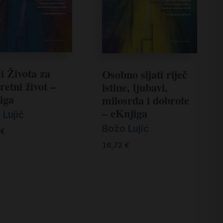
i Života za
Osobno sijati riječ
retni život –
istine, ljubavi,
iga
milosrđa i dobrote
– eKnjiga
 Lujić
Božo Lujić
€
16,72
€