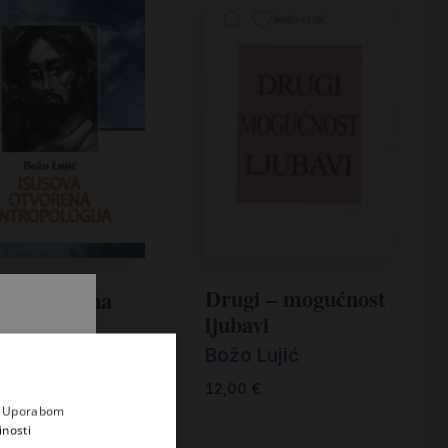
Drugi – mogućnost
ova otvorena
ljubavi
opologija
Božo Lujić
 Lujić
.
i prvi
12,00
€
0
€
e
a. Uporabom
inosti