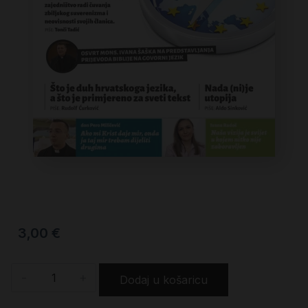
3,00
€
-
+
Dodaj u košaricu