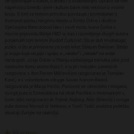
se utjelovljuje u kulturi, u jeziku i u svakidašnjici. Upravo se tom
napetošću između vjere i kulture bave neki tekstovi u ovome
broju. S tom se temom prirodno povezuje i promišljanje o
Svetome pismu i njegovu mjestu u životu Crkve i društva.
Siječanjska
Kana
donosi tako i osvrt mons. Ivana Šaška o
novom prijevodu Biblije HBD-a, kao i razmišljanja drugih autora
potaknutih tom temom (Rudolf Ćurković:
Što je duh hrvatskoga
jezika, a što je primjereno za sveti tekst
; Stjepan Baloban:
Biblija
je knjiga koja okuplja i spaja, a „nikako“ i „nikada“ ne smije
razdvajati
). Josip Grbac u Pitanju sadašnjega trenutka piše pod
naslovom
Komu smeta Božić?
, a tu je i nekoliko zanimljivih
razgovora: s don Perom Miličevićem razgovarao je Tomislav
Kasić, a s volonterkom udruge Savao Ivanom Radoš
razgovarala je Marija Perčić. Ponovno se okrećemo i misijama,
ovoga puta iz Esmeraldusa na obali Pacifika: s misionarkom s.
Ivom Jelić razgovarao je Trpimir Alajbeg. Aldo Sinković i ovoga
puta donosi
Novosti iz Vatikana
, a Tonči Tadić analizira političku
situaciju
Europe na raskrižju
.
O autoru