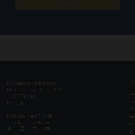
Prijavite se
Inf
Kršćanska sadašnjost
Marulićev trg 14 p.p. 434
O n
10001 Zagreb
Kon
Hrvatska
Prav
Pošaljite nam E-mail:
Opći
web-knjizara@ks.hr
Tro
Litu