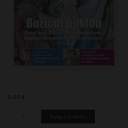
3,00
€
-
+
Dodaj u košaricu