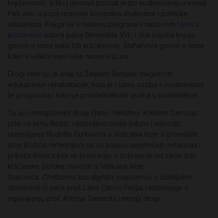
književnosti, a široj javnosti poznat je po sudjelovanju u emisiji
Peti dan, u kojoj redovito komentira društvene i političke
aktualnosti. Knjiga se u naslovu poigrava s naslovom
Uvod u
kršćanstvo
autora pape Benedikta XVI., i dok papina knjiga
govori o tome kako biti kršćaninom, Štahanova govori o tome
kako u velikoj mjeri više nismo kršćani.
Drugi intervju je onaj sa Željkom Šemper, magistrom
edukacijske rehabilitacije, koja je i sama osoba s invaliditetom
te progovara i bavi se problematikom osoba s invaliditetom.
Tu su i mnogobrojni drugi članci i tekstovi: Krešimir Cerovac
piše na temu Božić:
utjelovljena misija ljubavi i milosrđa
,
razmišljanje Rudolfa Ćurkovića o jaslicama koje si promašile
srce Božića, referirajući se na pojavu umjetničkih instalacija i
prikaza Božića koji se pretvaraju u izdvajanje od same srži
kršćanske poruke; novosti iz Vatikana Alde
Sinkovića,
Chatbotovi kao digitalni sugovornici u obiteljskim
domovima
iz pera prof. Lane Ciboci Perša; razmišljanje o
ogovaranju prof. Antona Tamaruta i mnogi drugi.