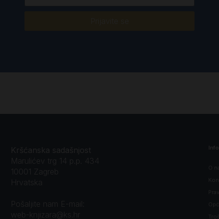
Prijavite se
Inf
Kršćanska sadašnjost
Marulićev trg 14 p.p. 434
O n
10001 Zagreb
Kon
Hrvatska
Prav
Pošaljite nam E-mail:
Opći
web-knjizara@ks.hr
Tro