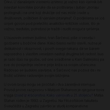
Crkvi. U današnjem vremenu iznimno je važno kao vjernik biti
svjestan koncilske poruke da se poštivanje i ljubav „moraju
protegnuti i na one koji drukčije od nas misle i rade u
društvenim, političkim ili vjerskim pitanjima“. O podjelama se još
uvijek govori pod pretežito analitičko-kritičkim vidom, što je
važno, međutim, potrebno je tražiti i nuditi moguća rješenja.
U Isusovim sretnim ljudima
, Ivan Šarčević piše o veselju i
gozbama u božićne dane. Kako bismo nešto slavili, nužna je
delikatnost i obazrivost, i povrh svega nakana da se barem
usporedno s vlastitim veseljem nastoji drugima biti radost. Isus
je rado išao na gozbe, od one svadbene u Kani Galilejskoj pa
sve do posljednje večere prije križa sa svojim učenicima.
Radovao se ljudskim slavljima, a Šarčević nas poziva da i mi
Božić učinimo radosnijim svojim bližnjima.
U ovom broju mogu se pročitati i dva zanimljiva intervjua.
Povod prvom razgovoru s Matijom Štahanom je njegova nova
knjiga
Izvod iz kršćanstva
. Kako vjerovati u 21. stoljeću?
Matija
Štahan rođen je 1992. u Zagrebu. Na Filozofskom fakultetu
Sveučilišta u Zagrebu završio je studij komparativne