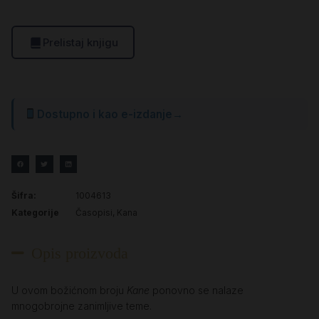
Prelistaj knjigu
Dostupno i kao e-izdanje
→
Šifra:
1004613
Kategorije
Časopisi
,
Kana
Opis proizvoda
U ovom božićnom broju
Kane
ponovno se nalaze
mnogobrojne zanimljive teme.