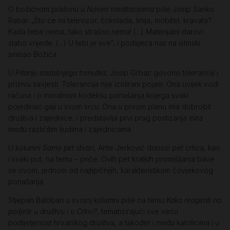
O božićnom poklonu u
Novim meditacijama
piše Josip Sanko
Rabar. „Što će mi televizor, čokolada, linija, mobitel, kravata?
Kada tebe nema, tako strašno nema! (…) Materijalni darovi
slabo vrijede. (…) U tebi je sve“, i podsjeća nas na istinski
smisao Božića.
U Pitanju sadašnjega trenutka
, Josip Grbac govorio toleranciji i
prizivu savjesti. Tolerancija nije izolirani pojam. Ona uvijek vodi
računa i o moralnom kodeksu ponašanja kojega svaki
pojedinac gaji u svom srcu. Ona u prvom planu ima dobrobit
društva i zajednice, i predstavlja prvi prag postizanja mira
među različitim ljudima i zajednicama.
U kolumni
Samo pet stvari
, Ante Jerković donosi pet crtica, kao
i svaki put, na temu – priče. Ovih pet kratkih promišljanja bave
se ovom, jednom od najtipičnijih, karakteristikom čovjekovog
ponašanja.
Stjepan Baloban u svojoj kolumni piše na temu
Kako reagirati na
podjele u društvu i u Crkvi?
, tematizirajući sve veću
podijeljenost hrvatskog društva, a također i među katolicima i u