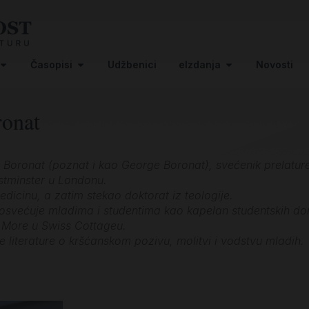
Časopisi
Udžbenici
eIzdanja
Novosti
ronat
 Boronat (poznat i kao George Boronat), svećenik prelature 
stminster u Londonu.
dicinu, a zatim stekao doktorat iz teologije.
osvećuje mladima i studentima kao kapelan studentskih do
 More u Swiss Cottageu.
e literature o kršćanskom pozivu, molitvi i vodstvu mladih.