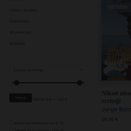
Crkva i društvo
Duhovnost
eDuhovnost
eIzdanja
eKnjiževnost
Enciklopedija i posebna izdanja
Enciklopedije i posebna izdanja
eTeologija i povijest
Nikad nis
sretniji
Filtriraj
Knjiga svima i svuda
Cijena:
—
0 €
220 €
Jorge Bor
Knjige drugih nakladnika
16,00
€
Književnost
Kršćanska sadašnjost d.o.o. (1)
Zaklada Dostojanstvo i nada (1)