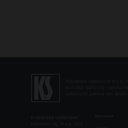
Kršćanska sadašnjost d.o.o. naj
teološka, duhovna i vjerska li
sadašnjost pokriva vrlo širok
Informacije
Kršćanska sadašnjost
Marulićev trg 14 p.p. 434
O nama