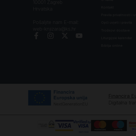
10001 Zagreb
Kontakt
Hrvatska
Pravila privatnosti i u
Pošaljite nam E-mail:
Opći uvjeti i pravila
web-knjizara@ks.hr
Troškovi dostave
Liturgijski kalendar
Biblija online
Financira E
Digitalna tr