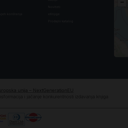
−
Noviteti
vjeti korištenja
eKnjige
Prodajni katalog
uropska unija – NextGenerationEU
ansformacija i jačanje konkurentnosti izdavanja knjiga