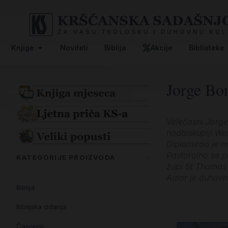
Knjige
Noviteti
Biblija
Akcije
Biblioteke
Jorge Bo
Velečasni Jorge
nadbiskupiji We
Diplomirao je me
Pastoralno se p
KATEGORIJE PROIZVODA
župi St Thomas
Autor je duhovn
Biblija
Biblijska izdanja
Časopisi