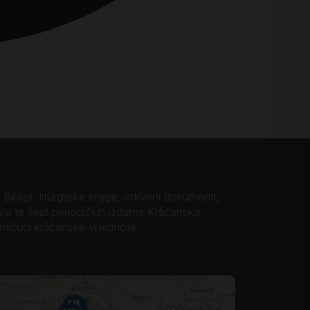
iblija, liturgijske knjige, crkveni dokumenti,
ova te šest periodičkih izdanja Kršćanska
omičući kršćanske vrjednote.