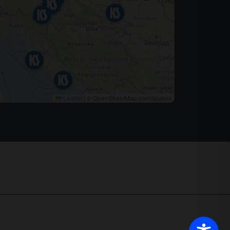
Leaflet
|
© OpenStreetMap contributors