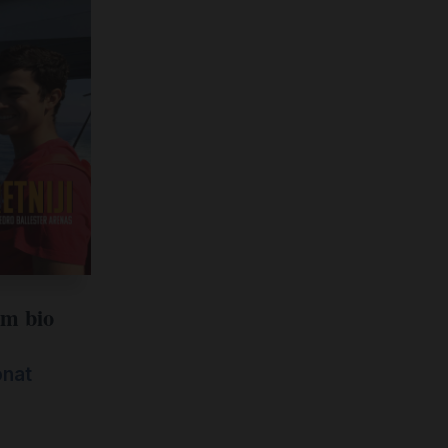
am bio
onat