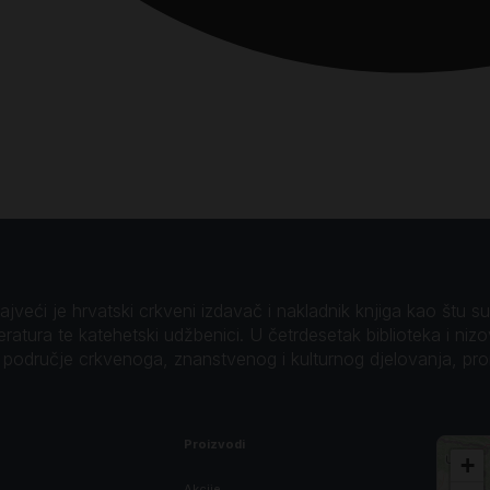
veći je hrvatski crkveni izdavač i nakladnik knjiga kao štu su B
teratura te katehetski udžbenici. U četrdesetak biblioteka i niz
o područje crkvenoga, znanstvenog i kulturnog djelovanja, pr
Proizvodi
+
Akcije