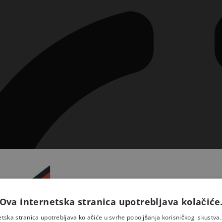
Ova internetska stranica upotrebljava kolačiće
Prijavite se na naš newsletter 
saznajte novosti iz Kršćansk
etska stranica upotrebljava kolačiće u svrhe poboljšanja korisničkog iskustv