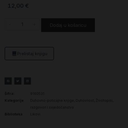
12,00
€
-
+
Dodaj u košaricu
Prelistaj knjigu
Šifra:
9160531
Kategorije
Duhovno-poticajne knjige
,
Duhovnost
,
Životopisi,
razgovori i svjedočanstva
Biblioteka
Likovi