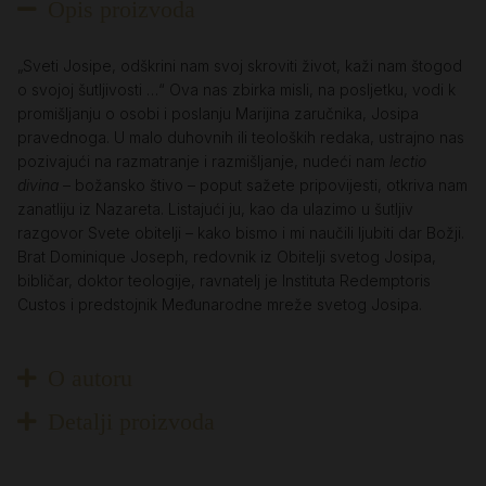
Opis proizvoda
„Sveti Josipe, odškrini nam svoj skroviti život, kaži nam štogod
o svojoj šutljivosti …“ Ova nas zbirka misli, na posljetku, vodi k
promišljanju o osobi i poslanju Marijina zaručnika, Josipa
pravednoga. U malo duhovnih ili teoloških redaka, ustrajno nas
pozivajući na razmatranje i razmišljanje, nudeći nam
lectio
divina
– božansko štivo – poput sažete pripovijesti, otkriva nam
zanatliju iz Nazareta. Listajući ju, kao da ulazimo u šutljiv
razgovor Svete obitelji – kako bismo i mi naučili ljubiti dar Božji.
Brat Dominique Joseph, redovnik iz Obitelji svetog Josipa,
bibličar, doktor teologije, ravnatelj je Instituta Redemptoris
Custos i predstojnik Međunarodne mreže svetog Josipa.
O autoru
Detalji proizvoda