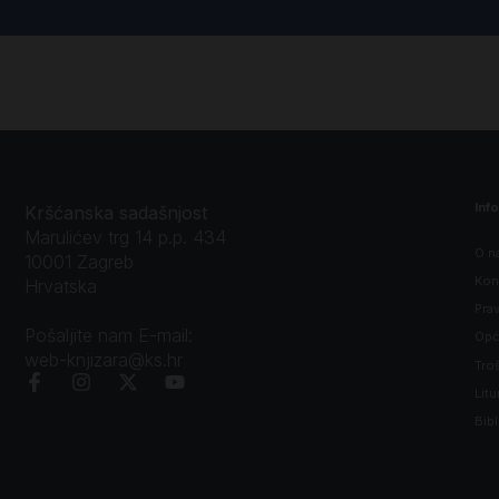
Inf
Kršćanska sadašnjost
Marulićev trg 14 p.p. 434
O n
10001 Zagreb
Kon
Hrvatska
Prav
Pošaljite nam E-mail:
Opći
web-knjizara@ks.hr
Tro
Litu
Bibl