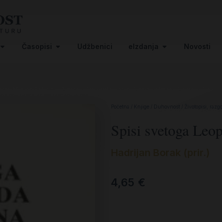
Časopisi
Udžbenici
eIzdanja
Novosti
Početna
/
Knjige
/
Duhovnost
/
Životopisi, razg
Spisi svetoga Le
Hadrijan Borak (prir.)
4,65
€