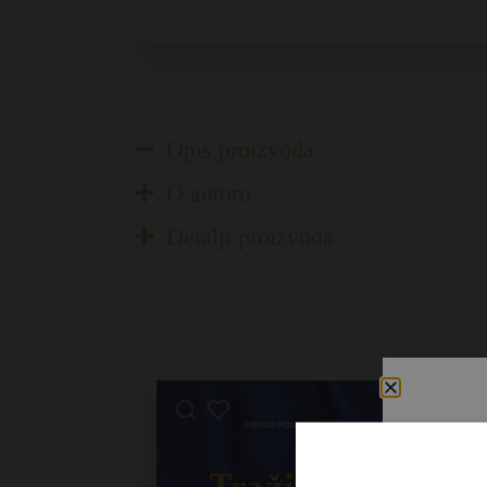
Opis proizvoda
O autoru
Detalji proizvoda