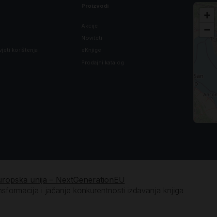
Proizvodi
+
Akcije
−
Noviteti
vjeti korištenja
eKnjige
Prodajni katalog
uropska unija – NextGenerationEU
ansformacija i jačanje konkurentnosti izdavanja knjiga