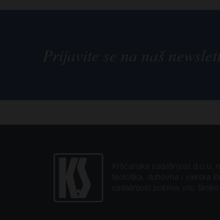
Prijavite se na naš newslet
Kršćanska sadašnjost d.o.o. naj
teološka, duhovna i vjerska li
sadašnjost pokriva vrlo širok