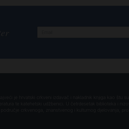
ter
veći je hrvatski crkveni izdavač i nakladnik knjiga kao štu su B
teratura te katehetski udžbenici. U četrdesetak biblioteka i niz
o područje crkvenoga, znanstvenog i kulturnog djelovanja, pr