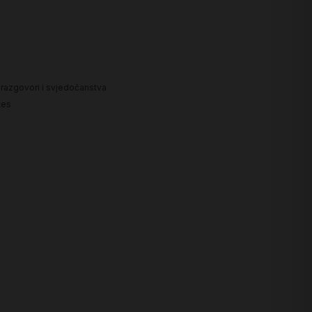
, razgovori i svjedočanstva
tes