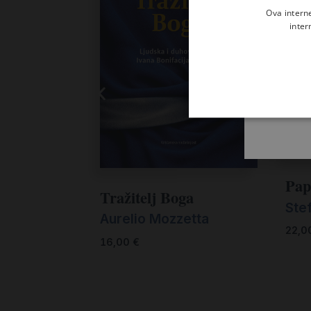
Ova intern
inter
Pap
Tražitelj Boga
Ste
Aurelio Mozzetta
22,0
16,00
€