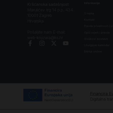
Informacije
Kršćanska sadašnjost
Marulićev trg 14 p.p. 434
O nama
10001 Zagreb
Kontakt
Hrvatska
Pravila privatnosti i u
Pošaljite nam E-mail:
Opći uvjeti i pravila
web-knjizara@ks.hr
Troškovi dostave
Liturgijski kalendar
Biblija online
Financira E
Digitalna tr