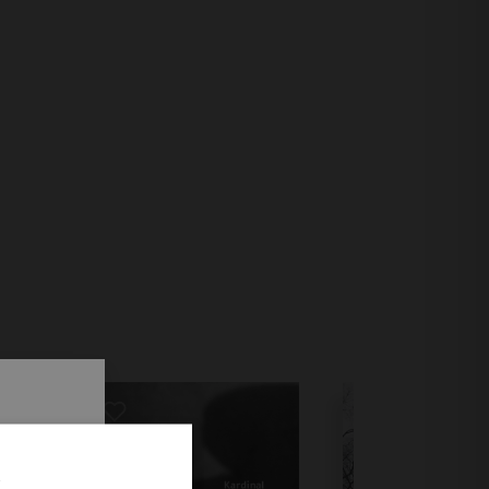
.
i prvi