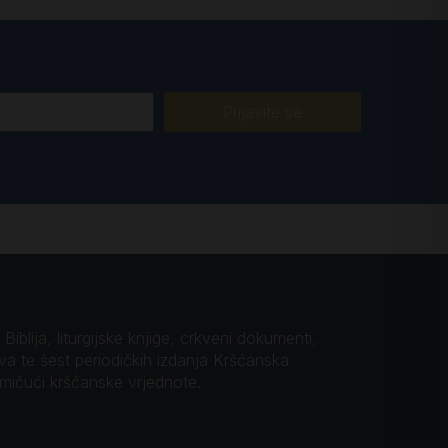
Prijavite se
iblija, liturgijske knjige, crkveni dokumenti,
ova te šest periodičkih izdanja Kršćanska
omičući kršćanske vrjednote.