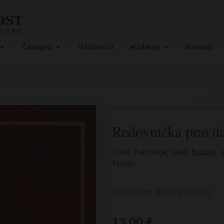
Časopisi
Udžbenici
eIzdanja
Novosti
Početna
/
Knjige
/
Duhovnost
/
Kršćanski klasi
Redovnička pravil
Sveti Pahomije, sveti Bazilije, 
Franjo
Hadrijan Borak (prir.)
13,00
€