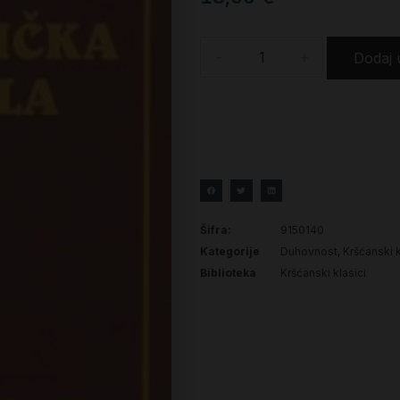
-
+
Dodaj 
Šifra:
9150140
Kategorije
Duhovnost
,
Kršćanski k
Biblioteka
Kršćanski klasici