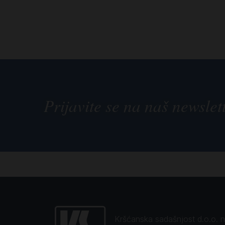
Prijavite se na naš newslet
Kršćanska sadašnjost d.o.o. naj