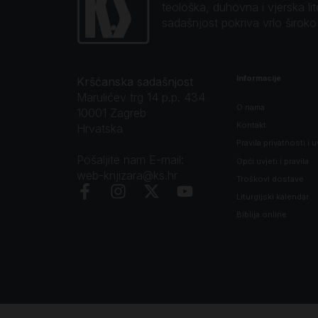
teološka, duhovna i vjerska li
sadašnjost pokriva vrlo širok
Informacije
Kršćanska sadašnjost
Marulićev trg 14 p.p. 434
O nama
10001 Zagreb
Kontakt
Hrvatska
Pravila privatnosti i u
Pošaljite nam E-mail:
Opći uvjeti i pravila
web-knjizara@ks.hr
Troškovi dostave
Liturgijski kalendar
Biblija online