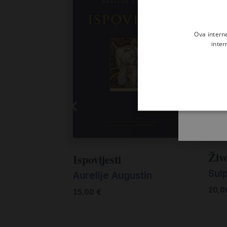
Ova intern
inter
Živ
Ispovijesti
Sulp
Aurelije Augustin
20,
15,00
€