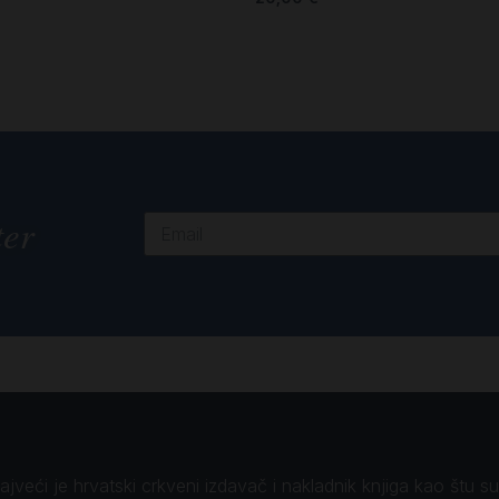
ter
veći je hrvatski crkveni izdavač i nakladnik knjiga kao štu su B