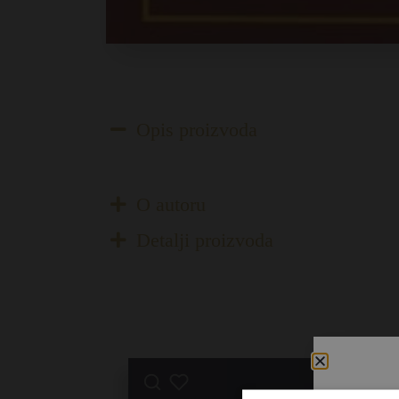
Opis proizvoda
O autoru
Detalji proizvoda