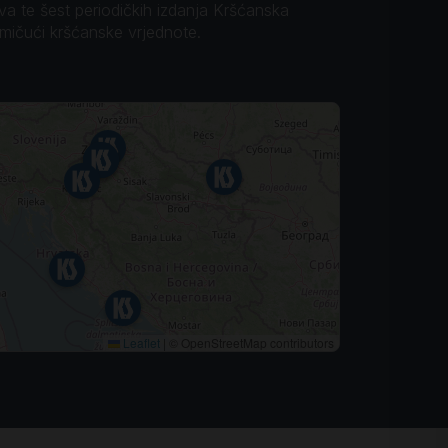
ova te šest periodičkih izdanja Kršćanska
omičući kršćanske vrjednote.
Leaflet
|
© OpenStreetMap contributors