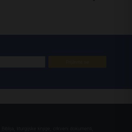
Prijavite se
iblija, liturgijske knjige, crkveni dokumenti,