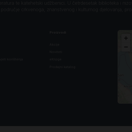
teratura te katehetski udžbenici. U četrdesetak biblioteka i niz
o područje crkvenoga, znanstvenog i kulturnog djelovanja, pr
Proizvodi
+
Akcije
−
Noviteti
vjeti korištenja
eKnjige
Prodajni katalog