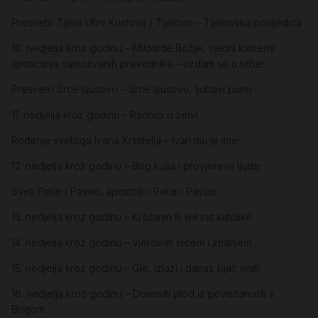
Presveto Tijelo i Krv Kristova / Tijelovo – Tijelovska posljedica
10. nedjelja kroz godinu – Milosrđe Božje, vječni kamene
spoticanja samozvanih pravednika – uzdam se u tebe!
Presveto Srce Isusovo – Srce Isusovo, ljubavi puno
11. nedjelja kroz godinu – Radnici u žetvi
Rođenje svetoga Ivana Krstitelja – Ivan mu je ime!
12. nedjelja kroz godinu – Bog kuša i provjerava ljude
Sveti Petar i Pavao, apostoli – Petar i Pavao
13. nedjelja kroz godinu – Kršćanin ili »Hrvat katolik«!
14. nedjelja kroz godinu – Vjerovati srcem i znanjem
15. nedjelja kroz godinu – Gle, izlazi i danas sijač sijati
16. nedjelja kroz godinu – Donositi plod iz povezanosti s
Bogom