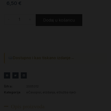
6,50
€
-
+
Dodaj u košaricu
Dostupno i kao tiskano izdanje
→
Šifra:
2005312
Kategorije
eČasopisi
,
eIzdanja
,
eSlužba riječi
Opis proizvoda