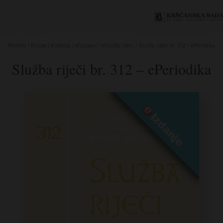
Početna
/
Knjige
/
eIzdanja
/
eČasopisi
/
eSlužba riječi
/ Služba riječi br. 312 – ePeriodika
Služba riječi br. 312 – ePeriodika