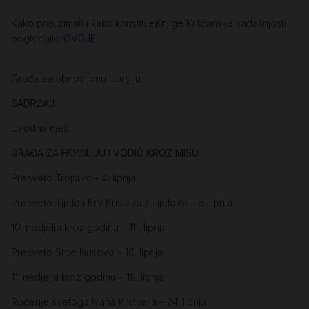
Kako preuzimati i kako koristiti eKnjige Kršćanske sadašnjosti
pogledajte
OVDJE
.
Građa za obnovljenu liturgiju
SADRŽAJ:
Uvodna riječ
GRAĐA ZA HOMILIJU I VODIČ KROZ MISU
Presveto Trojstvo – 4. lipnja
Presveto Tijelo i Krv Kristova / Tijelovo – 8. lipnja
10. nedjelja kroz godinu – 11. lipnja
Presveto Srce Isusovo – 16. lipnja
11. nedjelja kroz godinu – 18. lipnja
Rođenje svetoga Ivana Krstitelja – 24. lipnja