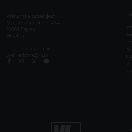
Inf
Kršćanska sadašnjost
Marulićev trg 14 p.p. 434
O n
10001 Zagreb
Kon
Hrvatska
Prav
Pošaljite nam E-mail:
Opći
web-knjizara@ks.hr
Tro
Litu
Bibl