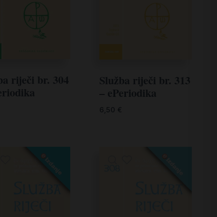
a riječi br. 304
Služba riječi br. 313
eriodika
– ePeriodika
6,50
€