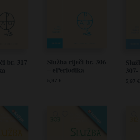
Služba riječi br. 306
či br. 317
Služb
– ePeriodika
ka
307-
5,97
€
5,97
€