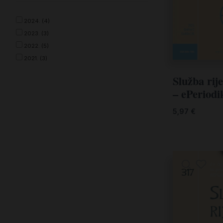
2024. (4)
2023. (3)
2022. (5)
2021. (3)
Služba rije
– ePeriodi
5,97
€