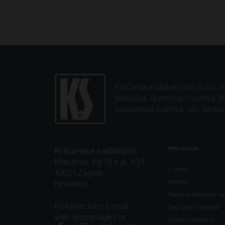
Kršćanska sadašnjost d.o.o. naj
teološka, duhovna i vjerska li
sadašnjost pokriva vrlo širok
Informacije
Kršćanska sadašnjost
Marulićev trg 14 p.p. 434
O nama
10001 Zagreb
Kontakt
Hrvatska
Pravila privatnosti i u
Pošaljite nam E-mail:
Opći uvjeti i pravila
web-knjizara@ks.hr
Troškovi dostave