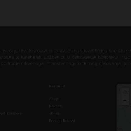
veći je hrvatski crkveni izdavač i nakladnik knjiga kao štu su B
teratura te katehetski udžbenici. U četrdesetak biblioteka i niz
o područje crkvenoga, znanstvenog i kulturnog djelovanja, pr
Proizvodi
+
Akcije
−
Noviteti
vjeti korištenja
eKnjige
Prodajni katalog