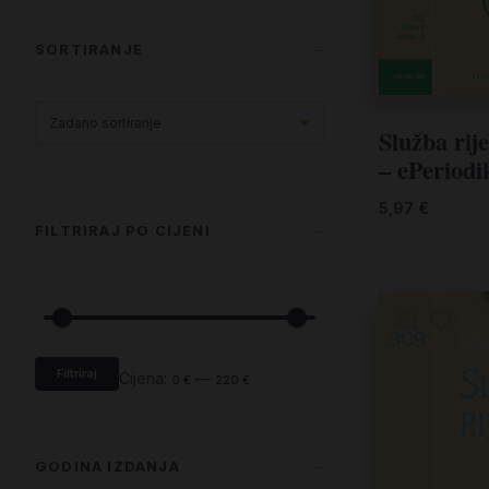
SORTIRANJE
Služba rije
– ePeriodi
5,97
€
FILTRIRAJ PO CIJENI
Filtriraj
Cijena:
—
0 €
220 €
GODINA IZDANJA