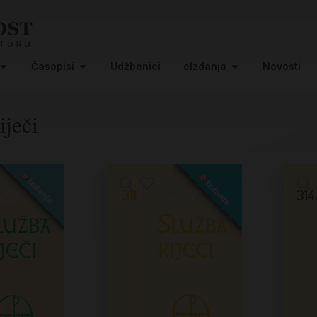
Časopisi
Udžbenici
eIzdanja
Novosti
iječi