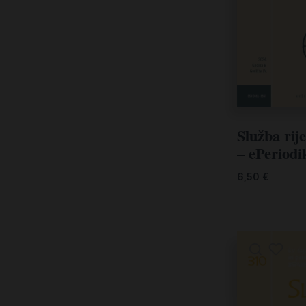
Služba rije
– ePeriodi
6,50
€