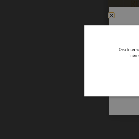
Ova intern
inter
Služba rije
– ePeriodi
5,97
€