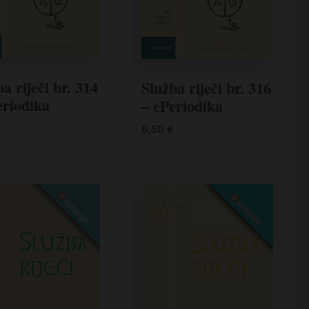
a riječi br. 314
Služba riječi br. 316
eriodika
– ePeriodika
€
6,50
€