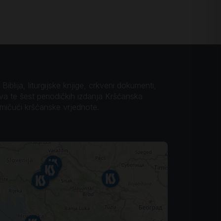
iblija, liturgijske knjige, crkveni dokumenti,
ova te šest periodičkih izdanja Kršćanska
omičući kršćanske vrjednote.