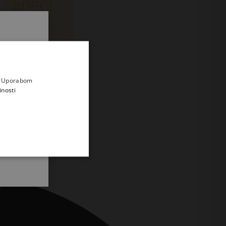
.
i prvi
e
a. Uporabom
inosti
a riječi br. 312
eriodika
€