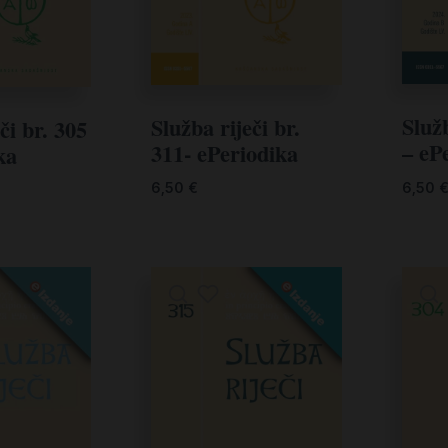
Služb
Služba riječi br.
či br. 305
– eP
311- ePeriodika
ka
6,50
6,50
€