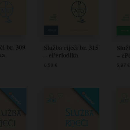
či br. 309
Služba riječi br. 315
Služb
ka
– ePeriodika
– eP
6,50
€
5,97
€