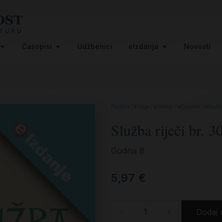
Časopisi
Udžbenici
eIzdanja
Novosti
Početna
/
Knjige
/
eIzdanja
/
eČasopisi
/
eSlužba
Služba riječi br. 3
Godina B
5,97
€
-
+
Dodaj 