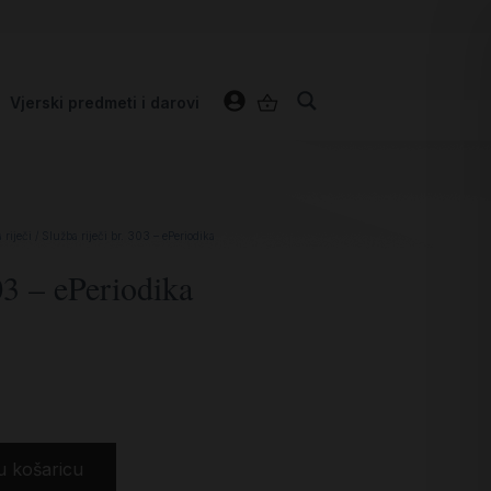
Vjerski predmeti i darovi
 riječi
/ Služba riječi br. 303 – ePeriodika
03 – ePeriodika
u košaricu