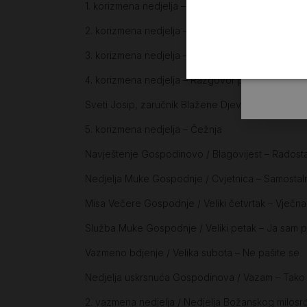
1. korizmena nedjelja – Vrijeme obraćena i vrij
2. korizmena nedjelja – Ponos i predrasude
3. korizmena nedjelja – A mi propovijedamo Krist
4. korizmena nedjelja – Razgovor prijatelja
Sveti Josip, zaručnik Blažene Djevice Marije – 
5. korizmena nedjelja – Čežnja
Navještenje Gospodinovo / Blagovijest – Rados
Nedjelja Muke Gospodnje / Cvjetnica – Samostal
Misa Večere Gospodnje / Veliki četvrtak – Vječna
Služba Muke Gospodnje / Veliki petak – Ja sam put,
Vazmeno bdjenje / Velika subota – Ne pašite se
Nedjelja uskrsnuća Gospodinova / Vazam – Tako hl
2. vazmena nedjelja / Nedjelja Božanskog milosrđ