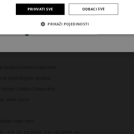
eme duhovne obnove – ulaženje u sebe
PRIHVATI SVE
ODBACI SVE
Pretplatite se
PRIKAŽI POJEDINOSTI
a raspetoga
Godina svetoga Josipa
tan pogled prema budućnosti
nost pred Bogom i ljudima
 čežnja Učitelja i Gospodina
 istina i život
adni i tako mrtvi
a – Kao što me posla Otac i ja šaljem vas