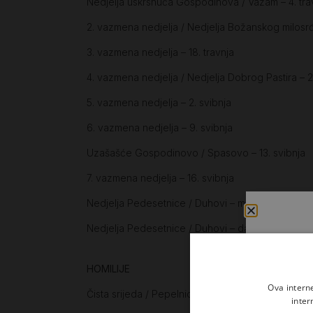
Nedjelja uskrsnuća Gospodinova / Vazam – 4. tra
2. vazmena nedjelja / Nedjelja Božanskog milosrđa
3. vazmena nedjelja – 18. travnja
4. vazmena nedjelja / Nedjelja Dobrog Pastira – 2
5. vazmena nedjelja – 2. svibnja
6. vazmena nedjelja – 9. svibnja
Uzašašće Gospodinovo / Spasovo – 13. svibnja
7. vazmena nedjelja – 16. svibnja
Nedjelja Pedesetnice / Duhovi – misa bdjenja – 22.
Nedjelja Pedesetnice / Duhovi – danja misa – 23. 
HOMILIJE
Ova intern
Čista srijeda / Pepelnica – Biti budan kad izađe 
inter