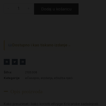
-
+
Dodaj u košaricu
Dostupno i kao tiskano izdanje
→
Šifra:
2105308
Kategorije
eČasopisi
,
eIzdanja
,
eSlužba riječi
Opis proizvoda
Kako preuzimati i kako koristiti eKnjige Kršćanske sadašnjosti