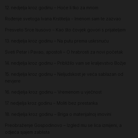
12. nedjelja kroz godinu – Hoće li tko za mnom
Rođenje svetoga Ivana Krstitelja – Imenom sam te zazvao
Presveto Srce Isusovo – Kao što čovjek govori s prijateljem
13. nedjelja kroz godinu – Na putu prema uskrsnuću
Sveti Petar i Pavao, apostoli – O hrabrosti za novi početak
14. nedjelja kroz godinu – Približilo vam se kraljevstvo Božje
15. nedjelja kroz godinu – Neljudskost je veća sablazan od
nevjere
16. nedjelja kroz godinu – Vremenom u vječnost
17. nedjelja kroz godinu – Moliti bez prestanka
18. nedjelja kroz godinu – Briga o materijalnoj imovini
Preobraženje Gospodinovo – Izgled mu se lica izmijeni, a
odjeća sjajem zablista