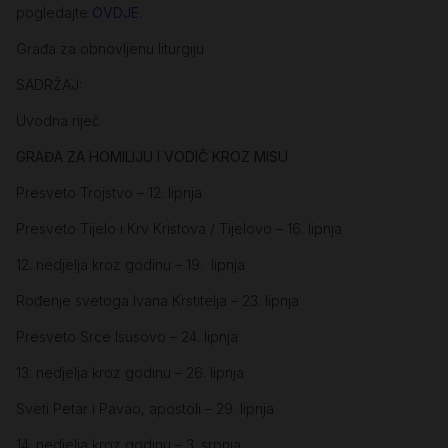
pogledajte
OVDJE
.
Građa za obnovljenu liturgiju
SADRŽAJ:
Uvodna riječ
GRAĐA ZA HOMILIJU I VODIČ KROZ MISU
Presveto Trojstvo – 12. lipnja
Presveto Tijelo i Krv Kristova / Tijelovo – 16. lipnja
12. nedjelja kroz godinu – 19. lipnja
Rođenje svetoga Ivana Krstitelja – 23. lipnja
Presveto Srce Isusovo – 24. lipnja
13. nedjelja kroz godinu – 26. lipnja
Sveti Petar i Pavao, apostoli – 29. lipnja
14. nedjelja kroz godinu – 3. srpnja