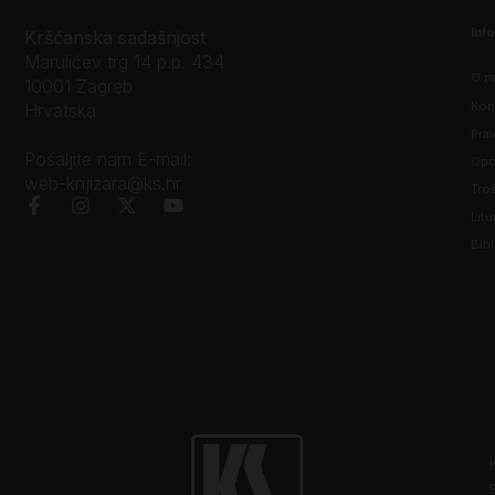
Inf
Kršćanska sadašnjost
Marulićev trg 14 p.p. 434
O n
10001 Zagreb
Kon
Hrvatska
Prav
Pošaljite nam E-mail:
Opći
web-knjizara@ks.hr
Tro
Litu
Bibl