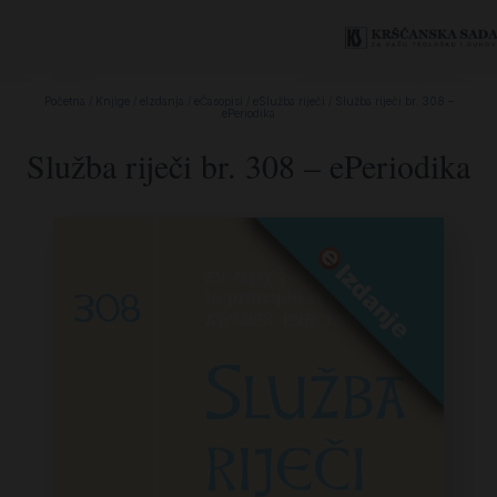
Početna
/
Knjige
/
eIzdanja
/
eČasopisi
/
eSlužba riječi
/ Služba riječi br. 308 –
ePeriodika
Služba riječi br. 308 – ePeriodika