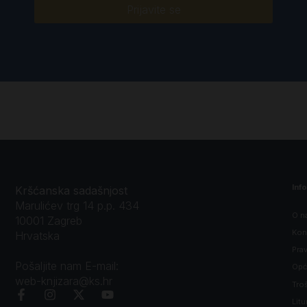
Prijavite se
Inf
Kršćanska sadašnjost
Marulićev trg 14 p.p. 434
O n
10001 Zagreb
Kon
Hrvatska
Prav
Pošaljite nam E-mail:
Opći
web-knjizara@ks.hr
Tro
Litu