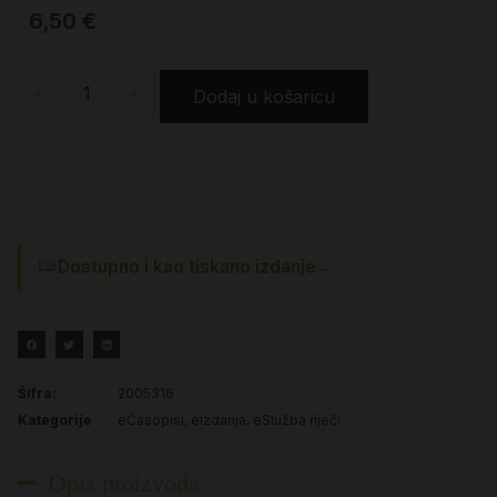
6,50
€
-
+
Dodaj u košaricu
Dostupno i kao tiskano izdanje
→
Šifra:
2005316
Kategorije
eČasopisi
,
eIzdanja
,
eSlužba riječi
Opis proizvoda