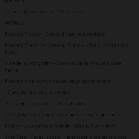
kolovoza
20. nedjelja kroz godinu – 18. kolovoza
HOMILIJE
Presveto Trojstvo – Svjedoci vlasti koja oslobađa
Presveto Tijelo i Krv Kristova / Tijelovo – Tijelo i krv za svoju
braću
9. nedjelja kroz godinu – Samo ne daj da nam vjera bude
navika
Presveto Srce Isusovo – Isuse, blaga i ponizna srca
10. nedjelja kroz godinu – Grijeh
11. nedjelja kroz godinu – U vjeri hodimo
12. nedjelja kroz godinu – Uznemireniji nego olujno more
Rođenje svetoga Ivana Krstitelja – Biti kao Ivan Krstitelj
Sveti Petar i Pavao, apostoli – Iznenađenje promjene života