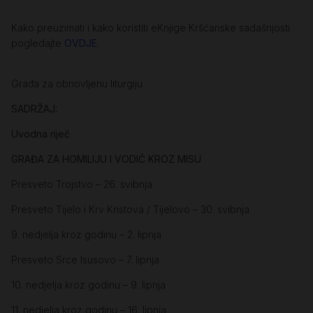
Kako preuzimati i kako koristiti eKnjige Kršćanske sadašnjosti
pogledajte
OVDJE
.
Građa za obnovljenu liturgiju
SADRŽAJ:
Uvodna riječ
GRAĐA ZA HOMILIJU I VODIČ KROZ MISU
Presveto Trojstvo – 26. svibnja
Presveto Tijelo i Krv Kristova / Tijelovo – 30. svibnja
9. nedjelja kroz godinu – 2. lipnja
Presveto Srce Isusovo – 7. lipnja
10. nedjelja kroz godinu – 9. lipnja
11. nedjelja kroz godinu – 16. lipnja