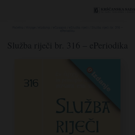
Početna
/
Knjige
/
eIzdanja
/
eČasopisi
/
eSlužba riječi
/ Služba riječi br. 316 –
ePeriodika
Služba riječi br. 316 – ePeriodika