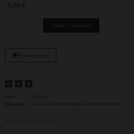
9,56
€
-
+
Dodaj u košaricu
Prelistaj knjigu
Šifra:
2360441
Kategorije
eDuhovno-poticajne knjige
,
eDuhovnost
,
eIzdanja
Opis proizvoda