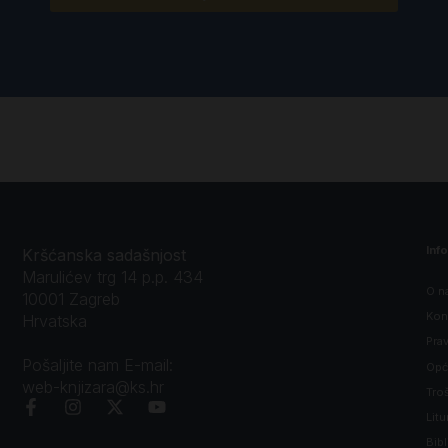
Inf
Kršćanska sadašnjost
Marulićev trg 14 p.p. 434
O n
10001 Zagreb
Kon
Hrvatska
Prav
Pošaljite nam E-mail:
Opći
web-knjizara@ks.hr
Tro
Litu
Bibl