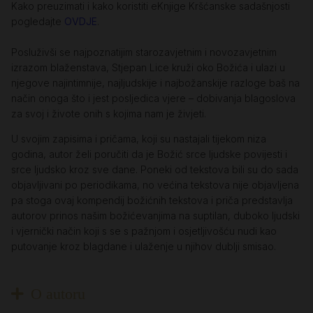
Kako preuzimati i kako koristiti eKnjige Kršćanske sadašnjosti
pogledajte
OVDJE
.
Posluživši se najpoznatijim starozavjetnim i novozavjetnim
izrazom blaženstava, Stjepan Lice kruži oko Božića i ulazi u
njegove najintimnije, najljudskije i najbožanskije razloge baš na
način onoga što i jest posljedica vjere – dobivanja blagoslova
za svoj i živote onih s kojima nam je živjeti.
U svojim zapisima i pričama, koji su nastajali tijekom niza
godina, autor želi poručiti da je Božić srce ljudske povijesti i
srce ljudsko kroz sve dane. Poneki od tekstova bili su do sada
objavljivani po periodikama, no većina tekstova nije objavljena
pa stoga ovaj kompendij božićnih tekstova i priča predstavlja
autorov prinos našim božićevanjima na suptilan, duboko ljudski
i vjernički način koji s se s pažnjom i osjetljivošću nudi kao
putovanje kroz blagdane i ulaženje u njihov dublji smisao.
O autoru