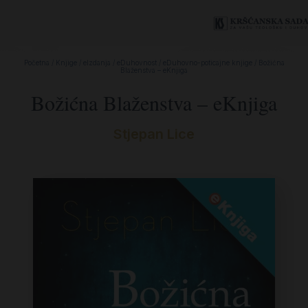
Početna
/
Knjige
/
eIzdanja
/
eDuhovnost
/
eDuhovno-poticajne knjige
/ Božićna
Blaženstva – eKnjiga
Božićna Blaženstva – eKnjiga
Stjepan Lice