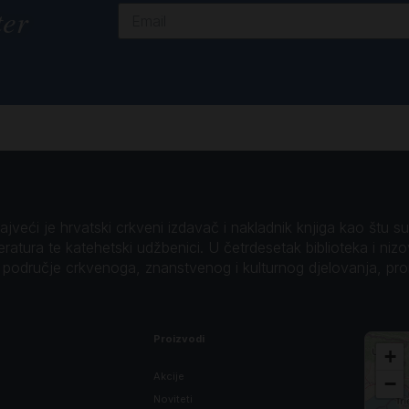
ter
veći je hrvatski crkveni izdavač i nakladnik knjiga kao štu su B
teratura te katehetski udžbenici. U četrdesetak biblioteka i niz
o područje crkvenoga, znanstvenog i kulturnog djelovanja, pr
Proizvodi
+
Akcije
−
Noviteti