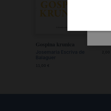
Ovi
Gospina krunica
Ren
Josemaria Escriva de
2,00
Balaguer
11,00
€