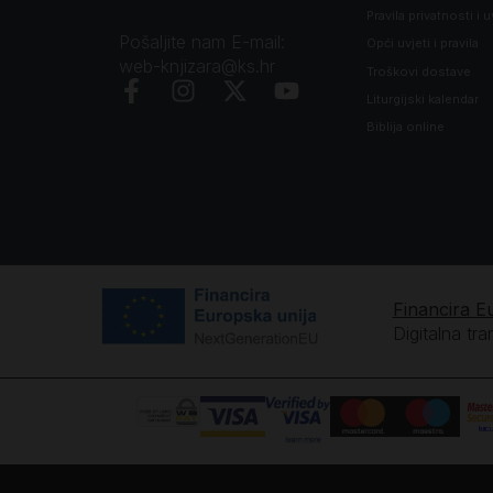
Pravila privatnosti i u
Pošaljite nam E-mail:
Opći uvjeti i pravila
web-knjizara@ks.hr
Troškovi dostave
Liturgijski kalendar
Biblija online
Financira E
Digitalna tr