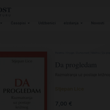
Časopisi
Udžbenici
eIzdanja
Novosti
Početna
/
Knjige
/
Duhovnost
/
Molitva
/ Da pr
Da progledam
Razmatranja uz postaje križno
Stjepan Lice
7,00
€