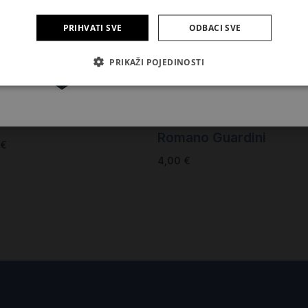
PRIHVATI SVE
ODBACI SVE
Pretplatite se
PRIKAŽI POJEDINOSTI
m mojim rukama
Krunica naše Gospe
zo Sala
Romano Guardini
€
4,00
€