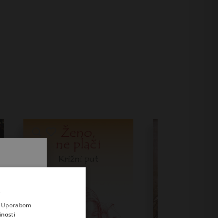
.
i prvi
e
a. Uporabom
inosti