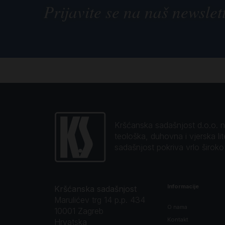
Prijavite se na naš newslet
Kršćanska sadašnjost d.o.o. naj
teološka, duhovna i vjerska li
sadašnjost pokriva vrlo širok
Informacije
Kršćanska sadašnjost
Marulićev trg 14 p.p. 434
O nama
10001 Zagreb
Kontakt
Hrvatska