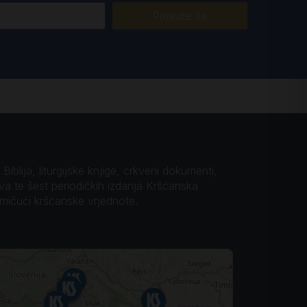
Prijavite se
iblija, liturgijske knjige, crkveni dokumenti,
ova te šest periodičkih izdanja Kršćanska
omičući kršćanske vrjednote.