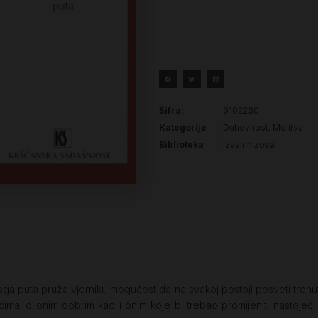
Šifra:
9102230
Kategorije
Duhovnost
,
Molitva
Biblioteka
Izvan nizova
noga puta pruža vjerniku mogućost da na svakoj postoji posveti trenut
cima; o onim dobrim kao i onim koje bi trebao promijeniti nastojeći svo