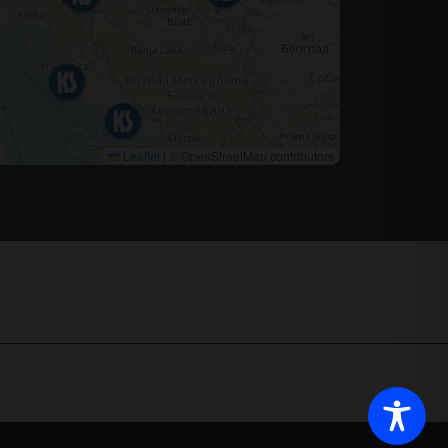
Leaflet
|
© OpenStreetMap contributors