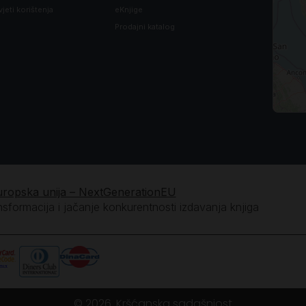
vjeti korištenja
eKnjige
Prodajni katalog
uropska unija – NextGenerationEU
ansformacija i jačanje konkurentnosti izdavanja knjiga
© 2026. Kršćanska sadašnjost