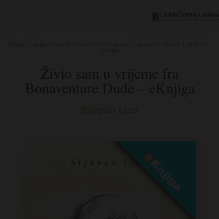
Početna
/
Knjige
/
eIzdanja
/
eDuhovnost
/ Živio sam u vrijeme fra Bonaventure Dude –
eKnjiga
Živio sam u vrijeme fra
Bonaventure Dude – eKnjiga
Stjepan Lice