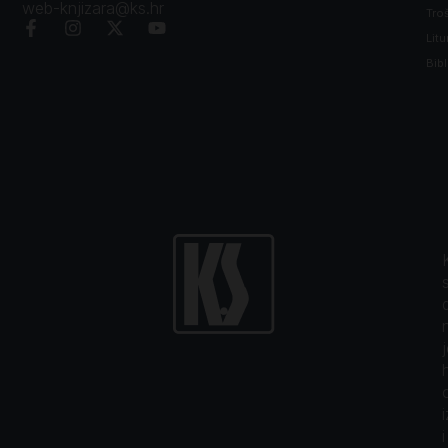
web-knjizara@ks.hr
Tro
Litu
Bibl
i