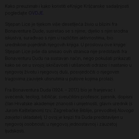
Kako preuzimati i kako koristiti eKnjige Kršćanske sadašnjosti
pogledajte
OVDJE
.
Stjepan Lice je tijekom više desetljeća živio u blizini fra
Bonaventure Dude, susretao se s njime, dijelio s njim srodna
iskustva, surađivao s njim u različitim aktivnostima, bio
urednikom pojedinih njegovih knjiga. U proslovu ove knjige
Stjepan Lice piše da smisao ovih stranica nije predstaviti fra
Bonaventuru Dudu na sustavan način, nego pokušati prikazati
kako se on u svojoj iskričavosti i utišanosti odrazio i nastanio u
njegovoj životu i njegovoj duši, posvjedočiti o njegovim
tragovima zauvijek utisnutima u putove kojima prolazi.
Fra Bonaventura Duda (1924. – 2017.) bio je franjevac i
svećenik, teolog, bibličar, sveučilišni profesor, pjesnik, dopisni
član Hrvatske akademije znanosti i umjetnosti, glavni urednik (s
Jurom Kaštelanom) tzv. Zagrebačke Biblije, prevoditelj
Novoga
zavjeta
i skladatelj. U ovoj je knjizi fra Duda predstavljen u
njegovoj osobnosti; u njegovoj jednostavnoj i zauzetoj
ljudskosti.