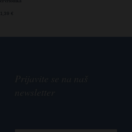
ePeriodika
1,39
€
Prijavite se na naš
newsletter