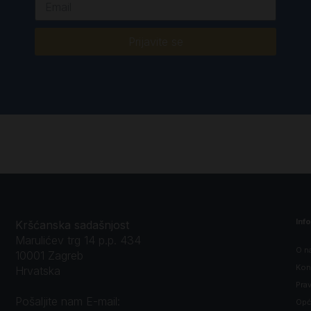
Prijavite se
Inf
Kršćanska sadašnjost
Marulićev trg 14 p.p. 434
O n
10001 Zagreb
Kon
Hrvatska
Prav
Pošaljite nam E-mail:
Opći