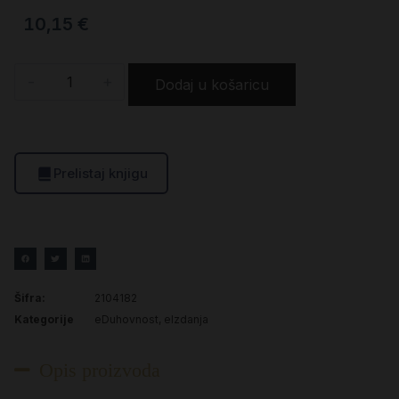
10,15
€
-
+
Dodaj u košaricu
Prelistaj knjigu
Šifra:
2104182
Kategorije
eDuhovnost
,
eIzdanja
Opis proizvoda