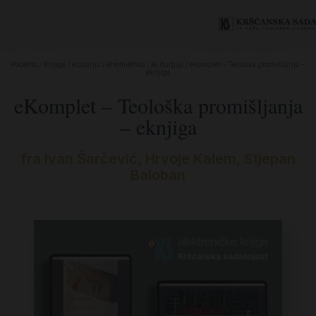
Početna
/
Knjige
/
eIzdanja
/
eHomiletika
/
eLiturgija
/ eKomplet – Teološka promišljanja –
eknjiga
eKomplet – Teološka promišljanja
– eknjiga
fra Ivan Šarčević
,
Hrvoje Kalem
,
Stjepan
Baloban