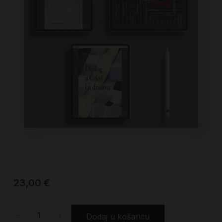
23,00
€
-
+
Dodaj u košaricu