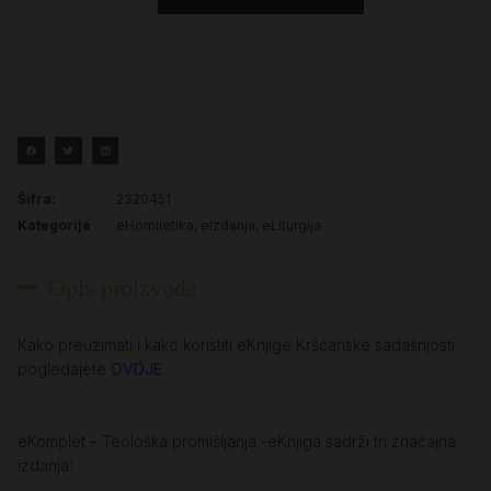
Šifra:
2320451
Kategorije
eHomiletika
,
eIzdanja
,
eLiturgija
Opis proizvoda
Kako preuzimati i kako koristiti eKnjige Kršćanske sadašnjosti
pogledajete
OVDJE
.
eKomplet – Teološka promišljanja -eKnjiga sadrži tri značajna
izdanja: