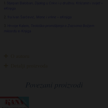
1.
Stjepan Baloban,
Dijalog u Crkvi i u društvu. Kršćanin i svijet
–
eKnjiga
2.
fra Ivan Šarčević,
Mane i vrline
– eKnjiga
3.
Hrvoje Kalem,
Teološka promišljanja o Zazivima Božjem
milosrđu
e-Knjiga
O autoru
Detalji proizvoda
Povezani proizvodi