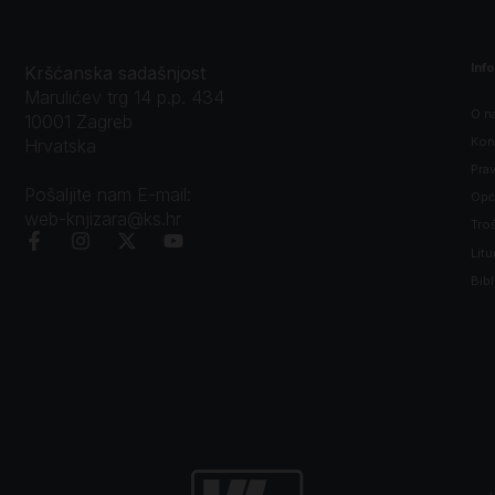
Inf
Kršćanska sadašnjost
Marulićev trg 14 p.p. 434
O n
10001 Zagreb
Kon
Hrvatska
Prav
Pošaljite nam E-mail:
Opći
web-knjizara@ks.hr
Tro
Litu
Bibl