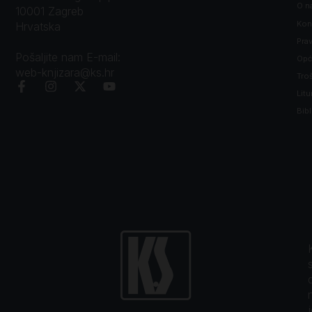
O n
10001 Zagreb
Kon
Hrvatska
Prav
Pošaljite nam E-mail:
Opći
web-knjizara@ks.hr
Tro
Litu
Bibl