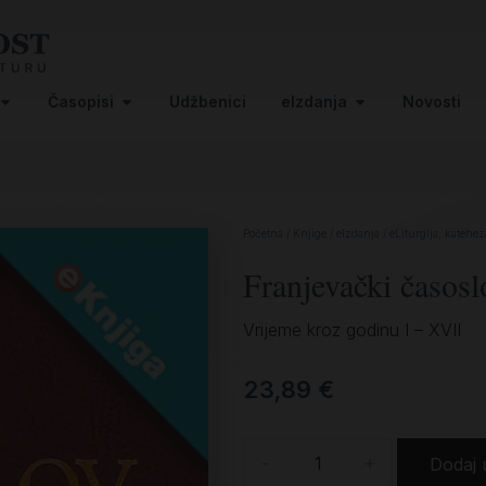
Časopisi
Udžbenici
eIzdanja
Novosti
Početna
/
Knjige
/
eIzdanja
/
eLiturgija, katehez
Franjevački časosl
Vrijeme kroz godinu I – XVII
23,89
€
-
+
Dodaj 