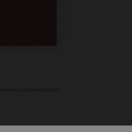
e sadašnjosti pogledajte
OVDJE
.