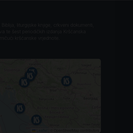
iblija, liturgijske knjige, crkveni dokumenti,
ova te šest periodičkih izdanja Kršćanska
omičući kršćanske vrjednote.
Leaflet
|
© OpenStreetMap contributors