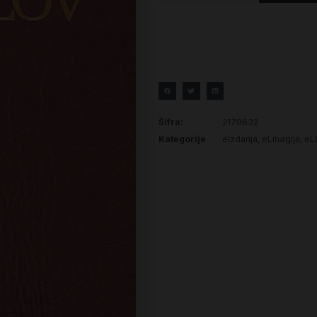
Šifra:
2170632
Kategorije
eIzdanja
,
eLiturgija
,
eLi