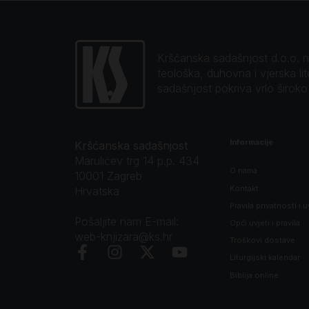
Kršćanska sadašnjost d.o.o. naj
teološka, duhovna i vjerska li
sadašnjost pokriva vrlo širok
Informacije
Kršćanska sadašnjost
Marulićev trg 14 p.p. 434
O nama
10001 Zagreb
Kontakt
Hrvatska
Pravila privatnosti i u
Pošaljite nam E-mail:
Opći uvjeti i pravila
web-knjizara@ks.hr
Troškovi dostave
Liturgijski kalendar
Biblija online