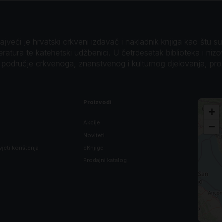
veći je hrvatski crkveni izdavač i nakladnik knjiga kao štu su B
teratura te katehetski udžbenici. U četrdesetak biblioteka i niz
o područje crkvenoga, znanstvenog i kulturnog djelovanja, pr
Proizvodi
+
Akcije
−
Noviteti
vjeti korištenja
eKnjige
Prodajni katalog