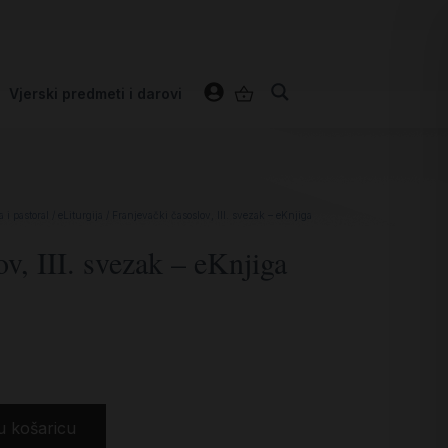
Vjerski predmeti i darovi
a i pastoral
/
eLiturgija
/ Franjevački časoslov, III. svezak – eKnjiga
ov, III. svezak – eKnjiga
u košaricu