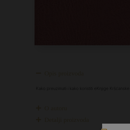
Opis proizvoda
Kako preuzimati i kako koristiti eKnjige Kršćansk
O autoru
Detalji proizvoda