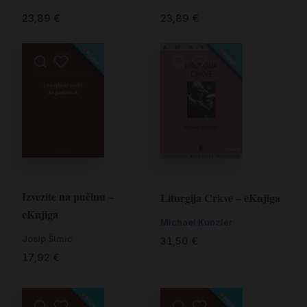
23,89
€
23,89
€
Izvezite na pučinu –
Liturgija Crkve – eKnjiga
eKnjiga
Michael Kunzler
Josip Šimić
31,50
€
17,92
€