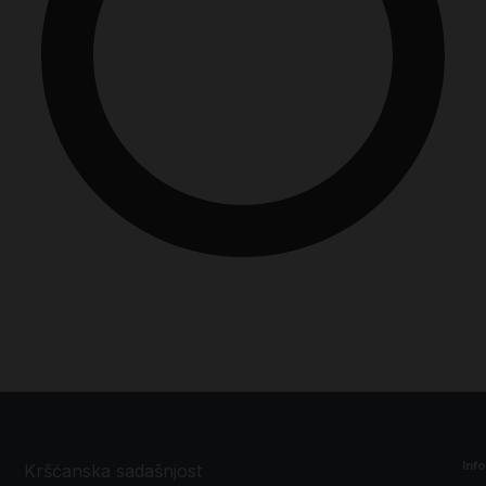
Inf
Kršćanska sadašnjost