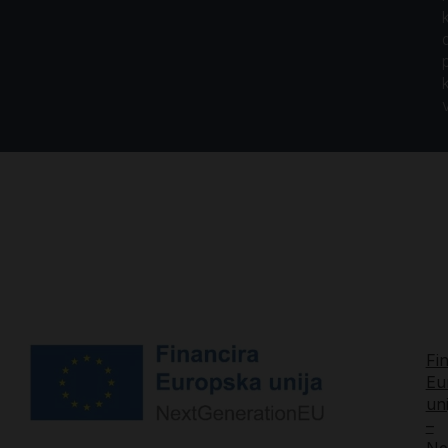
Fi
Eu
uni
–