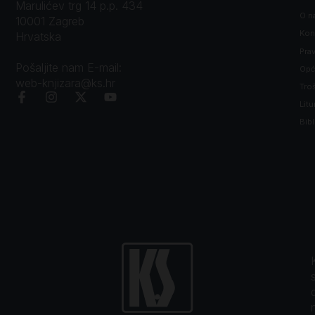
Marulićev trg 14 p.p. 434
O n
10001 Zagreb
Kon
Hrvatska
Prav
Pošaljite nam E-mail:
Opći
web-knjizara@ks.hr
Tro
Litu
Bibl