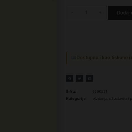
-
+
Dodaj 
Dostupno i kao tiskano i
Šifra:
2290521
Kategorije
eIzdanja
,
eSustavna i p