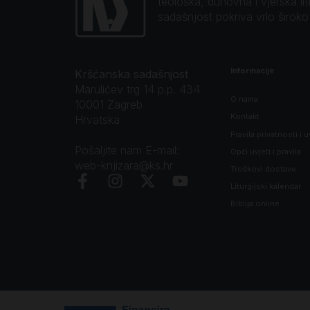
teološka, duhovna i vjerska li
sadašnjost pokriva vrlo širok
Informacije
Kršćanska sadašnjost
Marulićev trg 14 p.p. 434
O nama
10001 Zagreb
Kontakt
Hrvatska
Pravila privatnosti i u
Pošaljite nam E-mail:
Opći uvjeti i pravila
web-knjizara@ks.hr
Troškovi dostave
Liturgijski kalendar
Biblija online