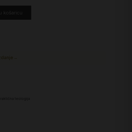
u košaricu
zdanje
→
raktična teologija