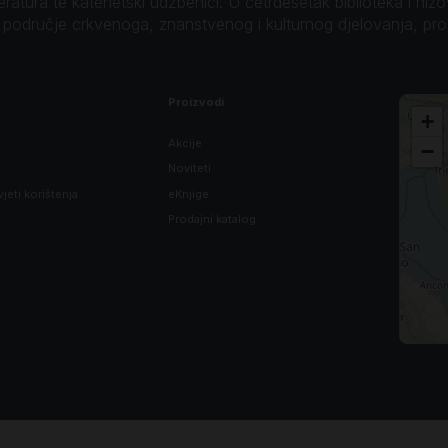
teratura te katehetski udžbenici. U četrdesetak biblioteka i niz
o područje crkvenoga, znanstvenog i kulturnog djelovanja, pr
Proizvodi
+
Akcije
−
Noviteti
vjeti korištenja
eKnjige
Prodajni katalog