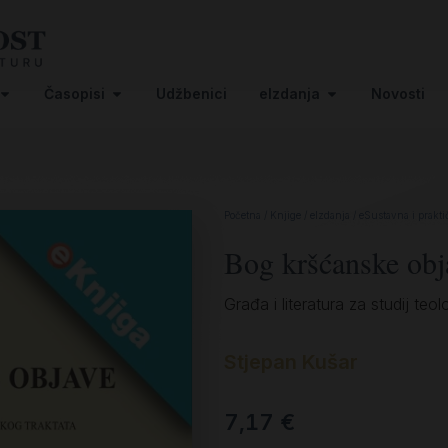
Časopisi
Udžbenici
eIzdanja
Novosti
Početna
/
Knjige
/
eIzdanja
/
eSustavna i praktič
Bog kršćanske obj
Građa i literatura za studij te
Stjepan Kušar
7,17
€