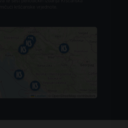
ova te šest periodičkih izdanja Kršćanska
omičući kršćanske vrjednote.
Leaflet
|
© OpenStreetMap contributors