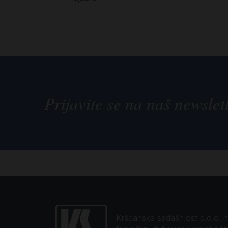
Prijavite se na naš newslet
Kršćanska sadašnjost d.o.o. naj