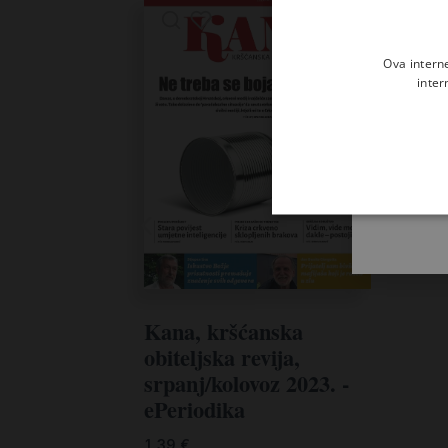
Ova intern
inter
Kana, kršćanska
obiteljska revija,
srpanj/kolovoz 2023. -
ePeriodika
1,39
€