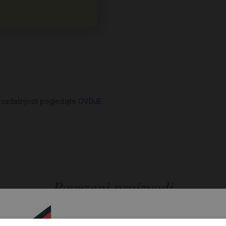
e sadašnjosti pogledajte
OVDJE
.
Povezani proizvodi