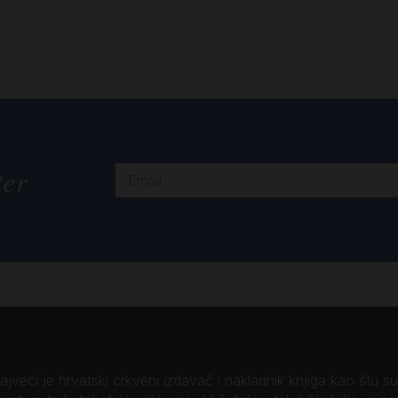
ter
veći je hrvatski crkveni izdavač i nakladnik knjiga kao štu su B