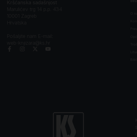
Inf
Kršćanska sadašnjost
Marulićev trg 14 p.p. 434
O n
10001 Zagreb
Kon
Hrvatska
Prav
Pošaljite nam E-mail:
Opći
web-knjizara@ks.hr
Tro
Litu
Bibl