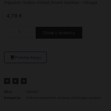
Prigodom Godine »Obitelj Amoris laetitita« – eKnjiga
4,78
€
-
+
Dodaj u košaricu
Prelistaj knjigu
Šifra:
2061931
Kategorije
eCrkveni dokumenti
,
eIzdanja
,
eTeologija i povijest