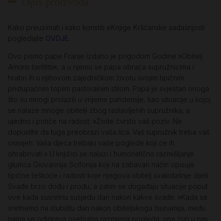
Opis proizvoda
Kako preuzimati i kako koristiti eKnjige Kršćanske sadašnjosti
pogledajte
OVDJE
.
Ovo pismo pape Franje izdano je prigodom Godine »Obitelj
Amoris laetitita
«, a u njemu se papa obraća supružnicima i
hrabri ih u njihovom zajedničkom životu svojim tipičnim
pristupačnim toplim pastoralnim stilom. Papa je svjestan onoga
što su mnogi prolazili u vrijeme pandemije, kao situacije u kojoj
se nalaze mnoge obitelji zbog rastavljenih supružnika, a
ujedno i potiče na radost: »Živite čvrsto vaš poziv. Ne
dopustite da tuga preobrazi vaša lica. Vaš supružnik treba vaš
osmijeh. Vaša djeca trebaju vaše poglede koji će ih
ohrabrivati.« U knjižici se nalazi i humoristično razmišljanje
glumca Giovannija Scifonija koji na zabavan način opisuje
tipične teškoće i radosti koje njegova obitelj svakidašnje dijeli.
Svađe brzo dođu i prođu, a zatim se događaju situacije poput
ove kada susretnu susjedu dan nakon kakve svađe: »Kada se
sretnemo na stubištu dan nakon obiteljskoga tsunamija, među
nama se odigrava osebujna razmjena pogleda: ona zuri u nas