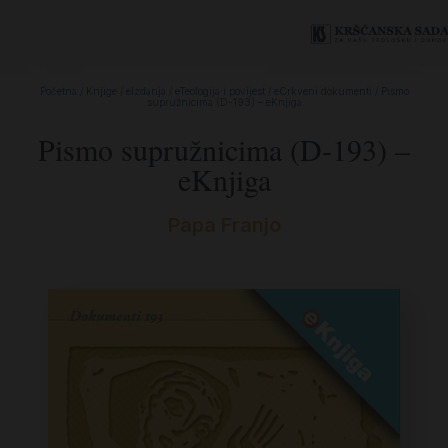
Početna
/
Knjige
/
eIzdanja
/
eTeologija i povijest
/
eCrkveni dokumenti
/ Pismo
supružnicima (D-193) – eKnjiga
Pismo supružnicima (D-193) –
eKnjiga
Papa Franjo