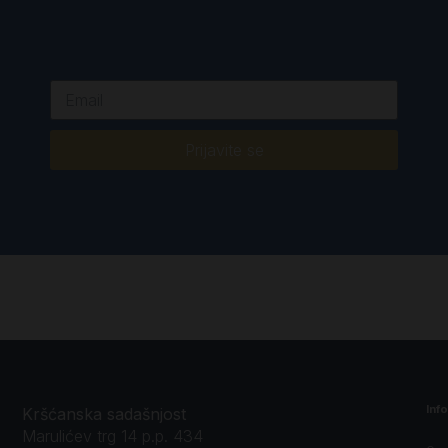
Prijavite se
Inf
Kršćanska sadašnjost
Marulićev trg 14 p.p. 434