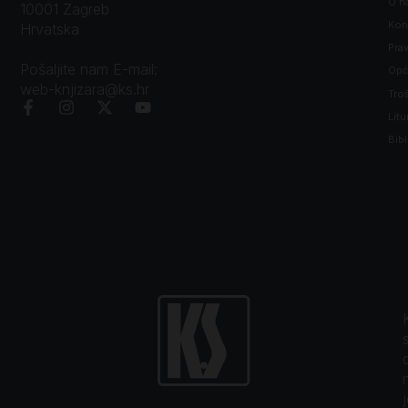
O n
10001 Zagreb
Kon
Hrvatska
Prav
Pošaljite nam E-mail:
Opći
web-knjizara@ks.hr
Tro
Litu
Bibl