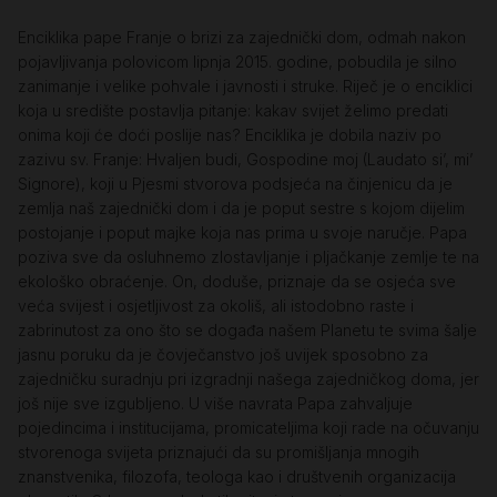
Enciklika pape Franje o brizi za zajednički dom, odmah nakon
pojavljivanja polovicom lipnja 2015. godine, pobudila je silno
zanimanje i velike pohvale i javnosti i struke. Riječ je o enciklici
koja u središte postavlja pitanje: kakav svijet želimo predati
onima koji će doći poslije nas? Enciklika je dobila naziv po
zazivu sv. Franje: Hvaljen budi, Gospodine moj (Laudato si’, mi’
Signore), koji u Pjesmi stvorova podsjeća na činjenicu da je
zemlja naš zajednički dom i da je poput sestre s kojom dijelim
postojanje i poput majke koja nas prima u svoje naručje. Papa
poziva sve da osluhnemo zlostavljanje i pljačkanje zemlje te na
ekološko obraćenje. On, doduše, priznaje da se osjeća sve
veća svijest i osjetljivost za okoliš, ali istodobno raste i
zabrinutost za ono što se događa našem Planetu te svima šalje
jasnu poruku da je čovječanstvo još uvijek sposobno za
zajedničku suradnju pri izgradnji našega zajedničkog doma, jer
još nije sve izgubljeno. U više navrata Papa zahvaljuje
pojedincima i institucijama, promicateljima koji rade na očuvanju
stvorenoga svijeta priznajući da su promišljanja mnogih
znanstvenika, filozofa, teologa kao i društvenih organizacija