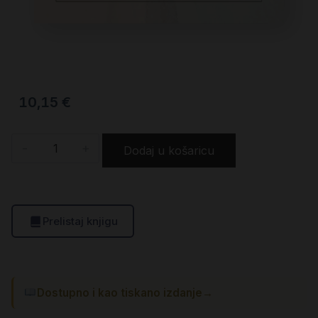
10,15
€
-
+
Dodaj u košaricu
Prelistaj knjigu
Dostupno i kao tiskano izdanje
→