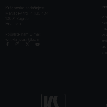
Inf
Kršćanska sadašnjost
Marulićev trg 14 p.p. 434
O n
10001 Zagreb
Kon
Hrvatska
Prav
Pošaljite nam E-mail:
Opći
web-knjizara@ks.hr
Tro
Litu
Bibl