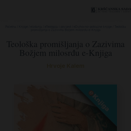
Početna
/
Knjige
/
eIzdanja
/
eTeologija i povijest
/
eDuhovno-poticajne knjige
/ Teološka
promišljanja o Zazivima Božjem milosrđu e-Knjiga
Teološka promišljanja o Zazivima
Božjem milosrđu e-Knjiga
Hrvoje Kalem