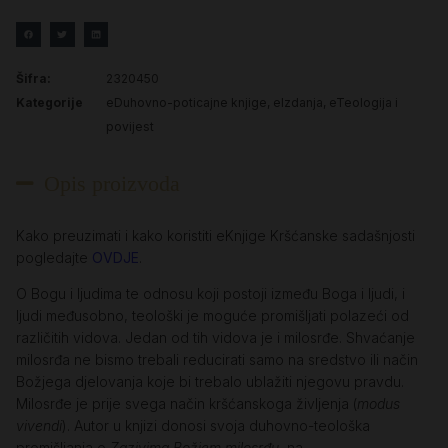
Šifra:
2320450
Kategorije
eDuhovno-poticajne knjige
,
eIzdanja
,
eTeologija i
povijest
Opis proizvoda
Kako preuzimati i kako koristiti eKnjige Kršćanske sadašnjosti
pogledajte
OVDJE
.
O Bogu i ljudima te odnosu koji postoji između Boga i ljudi, i
ljudi međusobno, teološki je moguće promišljati polazeći od
različitih vidova. Jedan od tih vidova je i milosrđe. Shvaćanje
milosrđa ne bismo trebali reducirati samo na sredstvo ili način
Božjega djelovanja koje bi trebalo ublažiti njegovu pravdu.
Milosrđe je prije svega način kršćanskoga življenja (
modus
vivendi
). Autor u knjizi donosi svoja duhovno-teološka
promišljanja o
Zazivima Božjem milosrđu
, na