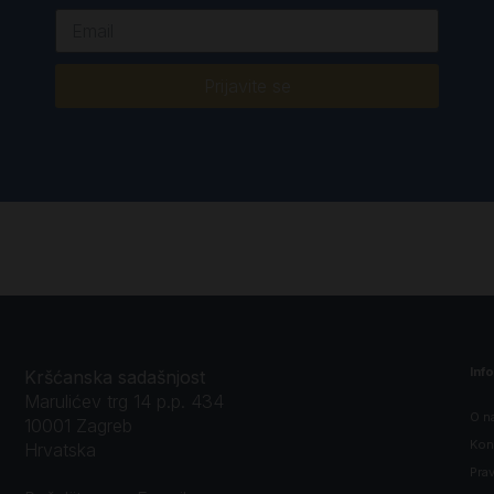
Prijavite se
Inf
Kršćanska sadašnjost
Marulićev trg 14 p.p. 434
O n
10001 Zagreb
Kon
Hrvatska
Prav