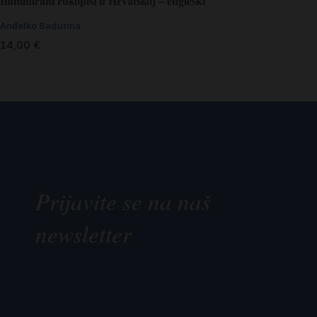
Iluminirani rukopisi u Hrvatskoj – engleski
Anđelko Badurina
14,00
€
Prijavite se na naš
newsletter