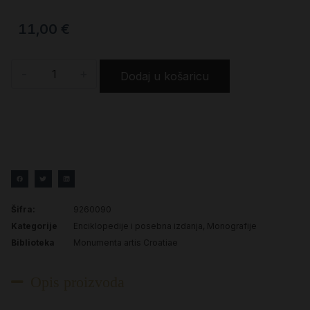
11,00
€
-
+
Dodaj u košaricu
Šifra:
9260090
Kategorije
Enciklopedije i posebna izdanja
,
Monografije
Biblioteka
Monumenta artis Croatiae
Opis proizvoda