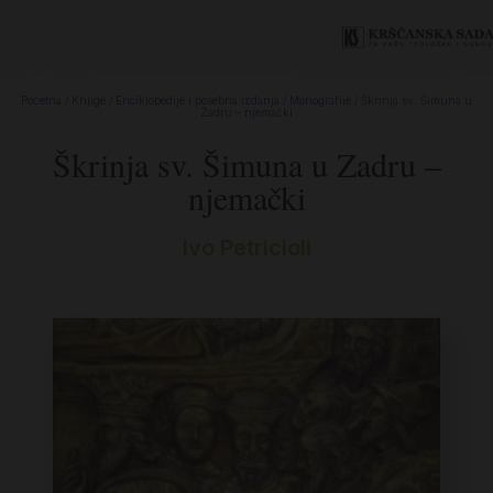
Početna
/
Knjige
/
Enciklopedije i posebna izdanja
/
Monografije
/ Škrinja sv. Šimuna u
Zadru – njemački
Škrinja sv. Šimuna u Zadru –
njemački
Ivo Petricioli