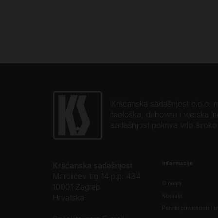
Kršćanska sadašnjost d.o.o. naj
teološka, duhovna i vjerska li
sadašnjost pokriva vrlo širok
Informacije
Kršćanska sadašnjost
Marulićev trg 14 p.p. 434
O nama
10001 Zagreb
Kontakt
Hrvatska
Pravila privatnosti i u