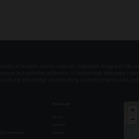
veći je hrvatski crkveni izdavač i nakladnik knjiga kao štu su B
teratura te katehetski udžbenici. U četrdesetak biblioteka i niz
o područje crkvenoga, znanstvenog i kulturnog djelovanja, pr
Proizvodi
+
Akcije
−
Noviteti
vjeti korištenja
eKnjige