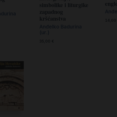
engl
simbolike i liturgike
zapadnog
Anđe
adurina
kršćanstva
14,0
Anđelko Badurina
(ur.)
35,00
€