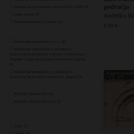
Kršćanin i svijet
područja
Glazba i audiovizualna sredstva (CD i DVD) (1)
Liturgija, kateheza i pastoral
Anđelko B
Izvan nizova (1)
Monumenta artis Croatiae (2)
Liturgija, pastoral i kateheza
5,50
€
Ljetna preporuka knjiga
Kršćanska sadašnjost d.o.o. (2)
Ljetna priča Kršćanske sadašnjosti
Kršćanska sadašnjost u suizdanju s
Institutom za povijesne znanosti Sveučilišta u
Nekategorizirane
Zagrebu - Odjel za povijest umjetnosti, Zagreb
(1)
Obitelj, djeca i mladi
Kršćanska sadašnjost u suizdanju s
Institutom za povijest umjetnosti, Zagreb (2)
Povijest i teologija
Prva pričest i krizma
Anđelko Badurina (4)
Anđelko Badurina (ur.) (1)
Teologija
Teologija i povijest
Tjedan Laudato-si'
2012. (1)
2006. (1)