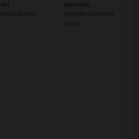
eski
njemački
lko Badurina
Anđelko Badurina
0
€
14,00
€