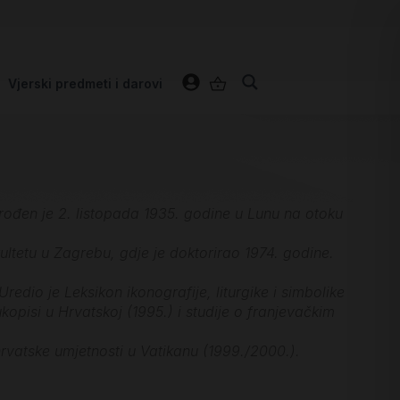
Vjerski predmeti i darovi
, rođen je 2. listopada 1935. godine u Lunu na otoku
kultetu u Zagrebu, gdje je doktorirao 1974. godine.
edio je Leksikon ikonografije, liturgike i simbolike
opisi u Hrvatskoj (1995.) i studije o franjevačkim
hrvatske umjetnosti u Vatikanu (1999./2000.).