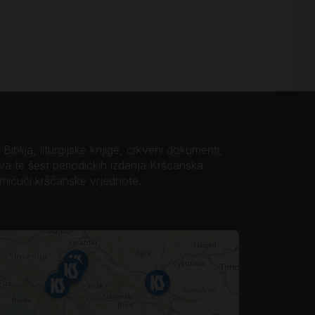
iblija, liturgijske knjige, crkveni dokumenti,
ova te šest periodičkih izdanja Kršćanska
omičući kršćanske vrjednote.