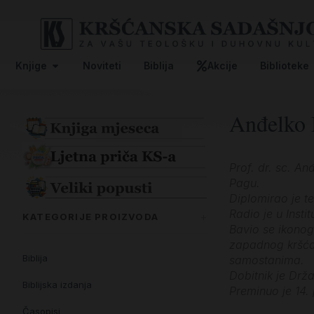
Knjige
Noviteti
Biblija
Akcije
Biblioteke
Anđelko 
Prof. dr. sc. An
Pagu.
Diplomirao je te
Radio je u Insti
KATEGORIJE PROIZVODA
Bavio se ikonogr
zapadnog kršćan
Biblija
samostanima.
Dobitnik je Drž
Biblijska izdanja
Preminuo je 14.
Časopisi