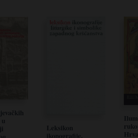
jevačkih
Ilum
 u
ruko
Leksikon
ji
Hrva
ikonografije,
og