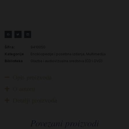
Šifra:
9410050
Kategorije
Enciklopedije i posebna izdanja
,
Multimedija
Biblioteka
Glazba i audiovizualna sredstva (CD i DVD)
Opis proizvoda
O autoru
Detalji proizvoda
Povezani proizvodi