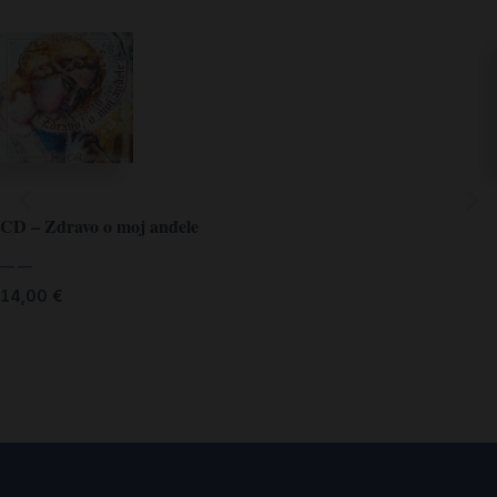
CD – Zdravo o moj anđele
— —
14,00
€