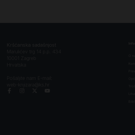
Inf
Kršćanska sadašnjost
Marulićev trg 14 p.p. 434
O n
10001 Zagreb
Kon
Hrvatska
Prav
Pošaljite nam E-mail:
Opći
web-knjizara@ks.hr
Tro
Litu
Bibl