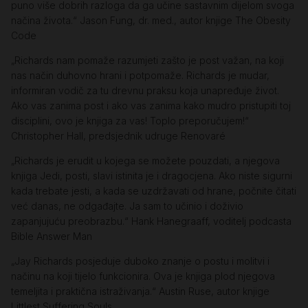
puno više dobrih razloga da ga učine sastavnim dijelom svoga
načina života.“ Jason Fung, dr. med., autor knjige The Obesity
Code
„Richards nam pomaže razumjeti zašto je post važan, na koji
nas način duhovno hrani i potpomaže. Richards je mudar,
informiran vodič za tu drevnu praksu koja unapređuje život.
Ako vas zanima post i ako vas zanima kako mudro pristupiti toj
disciplini, ovo je knjiga za vas! Toplo preporučujem!“
Christopher Hall, predsjednik udruge Renovaré
„Richards je erudit u kojega se možete pouzdati, a njegova
knjiga Jedi, posti, slavi istinita je i dragocjena. Ako niste sigurni
kada trebate jesti, a kada se uzdržavati od hrane, počnite čitati
već danas, ne odgađajte. Ja sam to učinio i doživio
zapanjujuću preobrazbu.“ Hank Hanegraaff, voditelj podcasta
Bible Answer Man
„Jay Richards posjeduje duboko znanje o postu i molitvi i
načinu na koji tijelo funkcionira. Ova je knjiga plod njegova
temeljita i praktična istraživanja.“ Austin Ruse, autor knjige
Littlest Suffering Souls