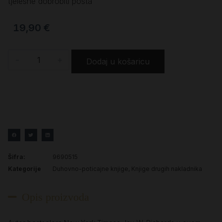
tjelesne dobrobiti posta
19,90
€
-
+
Dodaj u košaricu
Šifra:
9690515
Kategorije
Duhovno-poticajne knjige
,
Knjige drugih nakladnika
Opis proizvoda