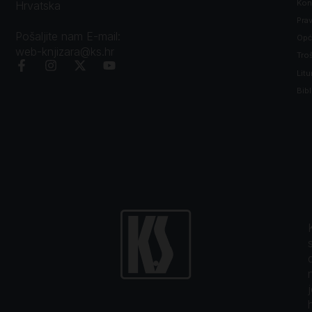
Kon
Hrvatska
Prav
Pošaljite nam E-mail:
Opći
web-knjizara@ks.hr
Tro
Litu
Bibl