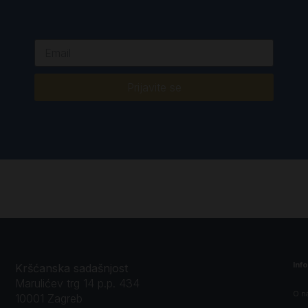
Prijavite se
Inf
Kršćanska sadašnjost
Marulićev trg 14 p.p. 434
O n
10001 Zagreb