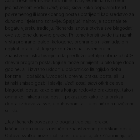
Autor bestselera New York Timesa Jay W. Richards u ovom
jedinstvenom vodiču
Jedi, posti, slavi
kako popularni trend
povremenog ili isprekidanog posta upotrijebiti kao sredstvo za
duhovno i tjelesno zdravlje. Spajajući najnovije spoznaje te
bogatu vjersku tradiciju, Richards iznova otkriva sve blagodati
ove stoljetne duhovne prakse. Pri tome koristi uvide i iz raznih
vrsta prehrane: paleo, ketogene, prehrane s niskim udjelom
ugljikohidrata i sl., koje je združio s najsuvremenijim
znanstvenim istraživanjima da predloži i detaljno obrazloži 40-
dnevni program posta, koji se može primijeniti u bilo koje doba
godine, ali i izvrsno uklopiti u pokorničko liturgijsko doba
korizme ili došašća. Uvodeći u drevnu praksu posta, ali i u
istinski smisao gozbi i slavlja,
Jedi, posti, slavi
otkrit će sve
blagodati posta, kako onima koji ga redovito prakticiraju, tako i
onima koji nikada nisu postili, pokazujući kako je ta praksa
dobra i zdrava za sve, u duhovnom, ali i u psihičkom i fizičkom
smislu.
„Jay Richards povezao je bogatu tradiciju i praksu
kršćanskoga nauka s rastućom znanstvenom podrškom postu.
Gotovo svatko može imati koristi od posta, ali kršćani imaju još