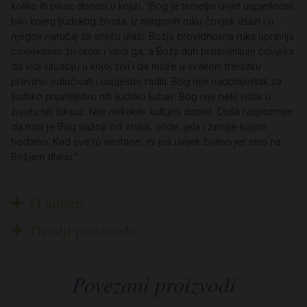
koliko ih pisac donosi u knjizi. “Bog je temeljni uvjet uspješnosti
bilo kojeg ljudskog života. Iz njegovih ruku čovjek izlazi i u
njegov naručaj sa smrću ulazi. Božja providnosna ruka upravlja
čovjekovim životom i vodi ga, a Božji duh prosvjetljuje čovjeka
da vidi situaciju u kojoj živi i da može u svakom trenutku
pravilno odlučivati i uspješno raditi. Bog nije nadomjestak za
ljudsko prijateljstvo niti ljudsku ljubav. Bog nije neki višak u
životu niti luksuz. Nije nekakav kulturni domet. Duša raspoznaje
da nam je Bog važniji od zraka, vode, jela i zemlje kojom
hodamo. Kad sve to nestane, mi još uvijek živimo jer smo na
Božjem dlanu.”
O autoru
Detalji proizvoda
Povezani proizvodi