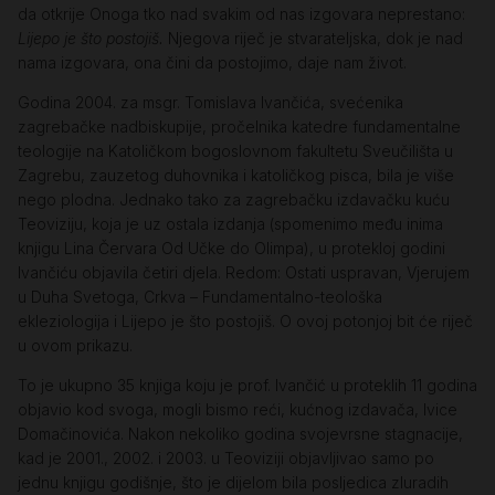
da otkrije Onoga tko nad svakim od nas izgovara neprestano:
Lijepo je što postojiš.
Njegova riječ je stvarateljska, dok je nad
nama izgovara, ona čini da postojimo, daje nam život.
Godina 2004. za msgr. Tomislava Ivančića, svećenika
zagrebačke nadbiskupije, pročelnika katedre fundamentalne
teologije na Katoličkom bogoslovnom fakultetu Sveučilišta u
Zagrebu, zauzetog duhovnika i katoličkog pisca, bila je više
nego plodna. Jednako tako za zagrebačku izdavačku kuću
Teoviziju, koja je uz ostala izdanja (spomenimo među inima
knjigu Lina Červara Od Učke do Olimpa), u protekloj godini
Ivančiću objavila četiri djela. Redom: Ostati uspravan, Vjerujem
u Duha Svetoga, Crkva – Fundamentalno-teološka
ekleziologija i Lijepo je što postojiš. O ovoj potonjoj bit će riječ
u ovom prikazu.
To je ukupno 35 knjiga koju je prof. Ivančić u proteklih 11 godina
objavio kod svoga, mogli bismo reći, kućnog izdavača, Ivice
Domačinovića. Nakon nekoliko godina svojevrsne stagnacije,
kad je 2001., 2002. i 2003. u Teoviziji objavljivao samo po
jednu knjigu godišnje, što je dijelom bila posljedica zluradih