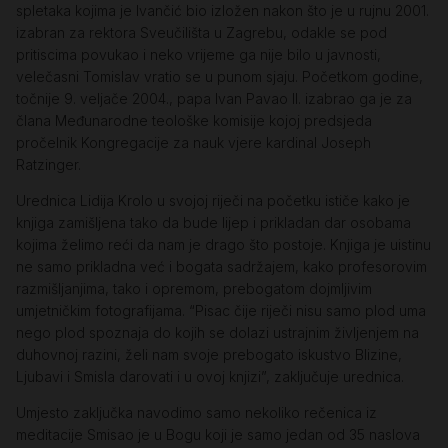
spletaka kojima je Ivančić bio izložen nakon što je u rujnu 2001.
izabran za rektora Sveučilišta u Zagrebu, odakle se pod
pritiscima povukao i neko vrijeme ga nije bilo u javnosti,
velečasni Tomislav vratio se u punom sjaju. Početkom godine,
točnije 9. veljače 2004., papa Ivan Pavao II. izabrao ga je za
člana Međunarodne teološke komisije kojoj predsjeda
pročelnik Kongregacije za nauk vjere kardinal Joseph
Ratzinger.
Urednica Lidija Krolo u svojoj riječi na početku ističe kako je
knjiga zamišljena tako da bude lijep i prikladan dar osobama
kojima želimo reći da nam je drago što postoje. Knjiga je uistinu
ne samo prikladna već i bogata sadržajem, kako profesorovim
razmišljanjima, tako i opremom, prebogatom dojmljivim
umjetničkim fotografijama. “Pisac čije riječi nisu samo plod uma
nego plod spoznaja do kojih se dolazi ustrajnim življenjem na
duhovnoj razini, želi nam svoje prebogato iskustvo Blizine,
Ljubavi i Smisla darovati i u ovoj knjizi”, zaključuje urednica.
Umjesto zaključka navodimo samo nekoliko rečenica iz
meditacije Smisao je u Bogu koji je samo jedan od 35 naslova