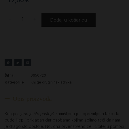
12,00
€
-
+
Dodaj u košaricu
Šifra:
6650720
Kategorije
Knjige drugih nakladnika
Opis proizvoda
Knjiga
Lijepo je što postojiš
zamišljena je i opremljena tako da
bude lijep i prikladan dar osobama kojima želimo reći da nam
je drago što postoje. No, ona prvenstveno želi čitatelju pomoći