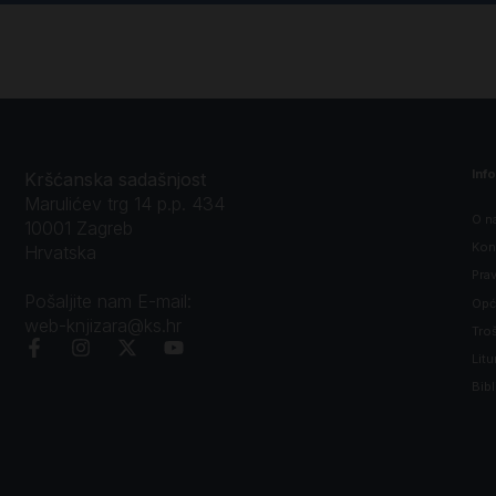
Inf
Kršćanska sadašnjost
Marulićev trg 14 p.p. 434
O n
10001 Zagreb
Kon
Hrvatska
Prav
Pošaljite nam E-mail:
Opći
web-knjizara@ks.hr
Tro
Litu
Bibl