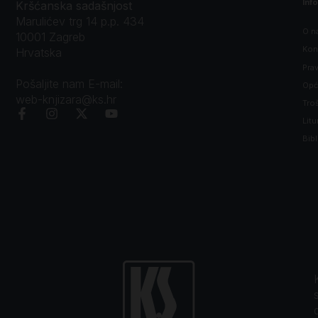
Inf
Kršćanska sadašnjost
Marulićev trg 14 p.p. 434
O n
10001 Zagreb
Kon
Hrvatska
Prav
Pošaljite nam E-mail:
Opći
web-knjizara@ks.hr
Tro
Litu
Bibl