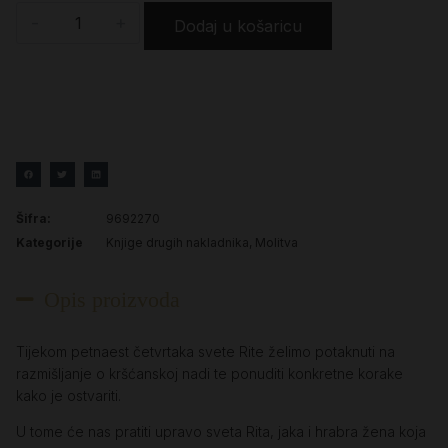
-
+
Dodaj u košaricu
Šifra:
9692270
Kategorije
Knjige drugih nakladnika
,
Molitva
Opis proizvoda
Tijekom petnaest četvrtaka svete Rite želimo potaknuti na
razmišljanje o kršćanskoj nadi te ponuditi konkretne korake
kako je ostvariti.
U tome će nas pratiti upravo sveta Rita, jaka i hrabra žena koja