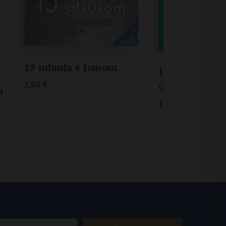
15 minuta s Isusom
Isus govori t
1,50
€
Gabrielle Boss
u
19,90
€