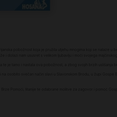
anska pobožnost koja je pružila utjehu mnogima koji se nalaze u be
e i dolazi nam ususret s velikom ljubavlju i moći svojega majčinsko
e je tamo i nastala ova pobožnost, a zbog svojih brzih uslišanja brz
 na osobito svečan način slavi u Slavonskom Brodu, u župi Gospe B
d Brze Pomoći, litanije te odabrane molitve za zagovor i pomoć Go