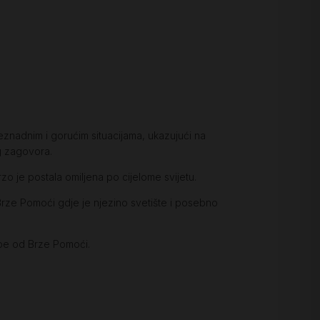
znadnim i gorućim situacijama, ukazujući na
g zagovora.
o je postala omiljena po cijelome svijetu.
rze Pomoći gdje je njezino svetište i posebno
spe od Brze Pomoći.