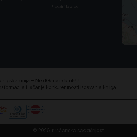
Prodajni katalog
uropska unija – NextGenerationEU
ansformacija i jačanje konkurentnosti izdavanja knjiga
© 2026. Kršćanska sadašnjost