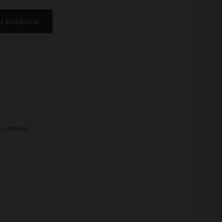
u košaricu
ka
,
Molitva