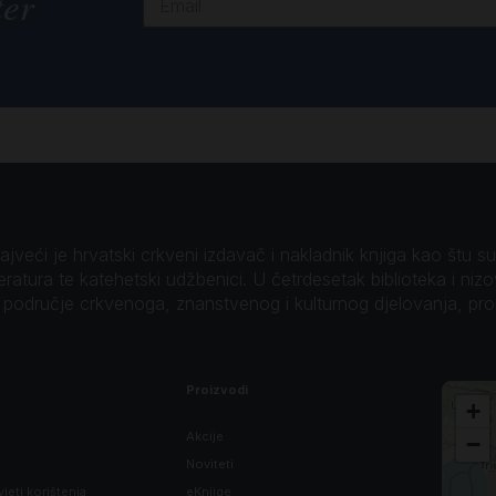
ter
veći je hrvatski crkveni izdavač i nakladnik knjiga kao štu su B
teratura te katehetski udžbenici. U četrdesetak biblioteka i niz
o područje crkvenoga, znanstvenog i kulturnog djelovanja, pr
Proizvodi
+
Akcije
−
Noviteti
vjeti korištenja
eKnjige