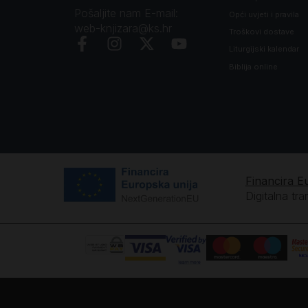
Pošaljite nam E-mail:
Opći uvjeti i pravila
web-knjizara@ks.hr
Troškovi dostave
Liturgijski kalendar
Biblija online
Financira E
Digitalna tr