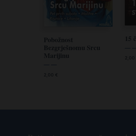
15 č
Pobožnost
Bezgrješnomu Srcu
— 
Marijinu
2,00
— —
2,00
€