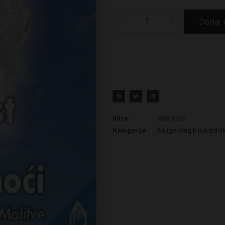
-
+
Dodaj 
Šifra:
9693030
Kategorije
Knjige drugih nakladni