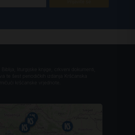
Prijavite se
iblija, liturgijske knjige, crkveni dokumenti,
ova te šest periodičkih izdanja Kršćanska
omičući kršćanske vrjednote.