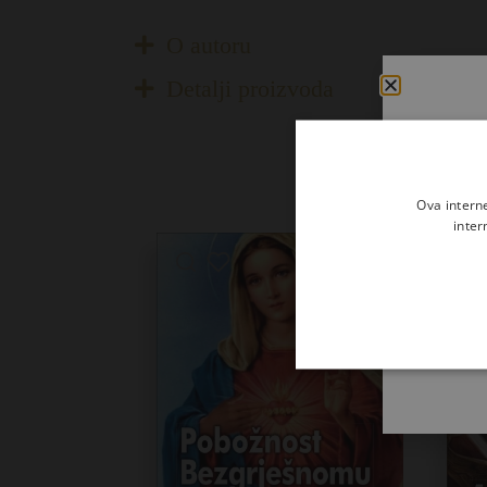
O autoru
Detalji proizvoda
Ova intern
inter