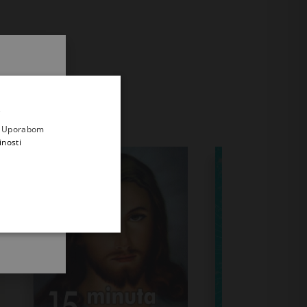
.
i prvi
e
a. Uporabom
inosti