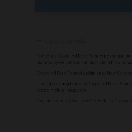
Opis proizvoda
Pobožnost Gospi od Brze Pomoći poznata je marij
Blaženu Djevicu Mariju kao majku koja brzo pomaž
Gospa od Brze Pomoći zaštitnica je New Orleansa t
U našoj se zemlji blagdan Gospe od Brze Pomoći
mjesto molitve i zagovora.
Ova molitvena knjižica sadrži devetnicu Gospi o