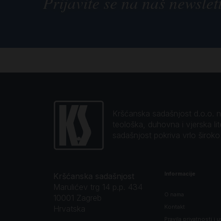
Prijavite se na naš newslet
Kršćanska sadašnjost d.o.o. naj
teološka, duhovna i vjerska li
sadašnjost pokriva vrlo širok
Informacije
Kršćanska sadašnjost
Marulićev trg 14 p.p. 434
O nama
10001 Zagreb
Kontakt
Hrvatska
Pravila privatnosti i u