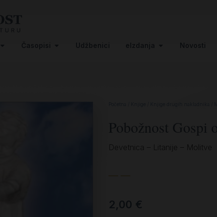
Časopisi
Udžbenici
eIzdanja
Novosti
Početna
/
Knjige
/
Knjige drugih nakladnika
/
M
Pobožnost Gospi 
Devetnica – Litanije – Molitve
— —
2,00
€