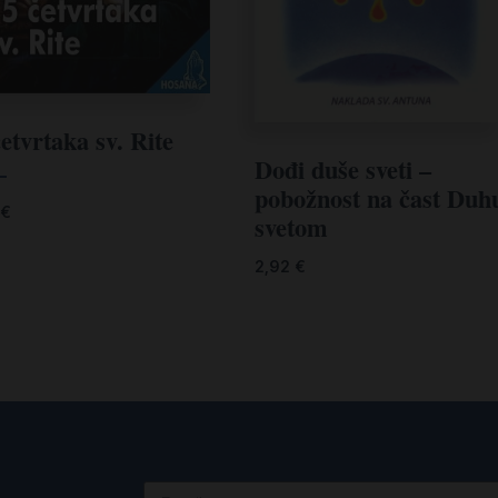
etvrtaka sv. Rite
Dođi duše sveti –
—
pobožnost na čast Duh
€
svetom
2,92
€