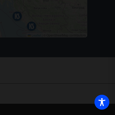
Leaflet
|
© OpenStreetMap contributors