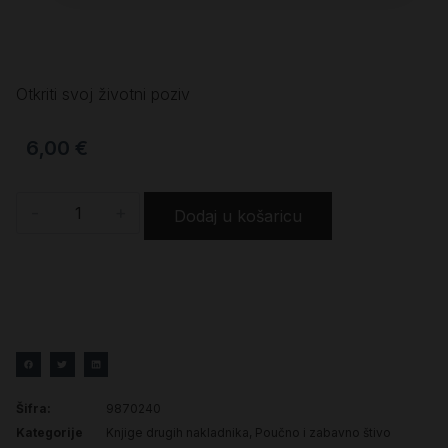
Otkriti svoj životni poziv
6,00
€
-
+
Dodaj u košaricu
Šifra:
9870240
Kategorije
Knjige drugih nakladnika
,
Poučno i zabavno štivo