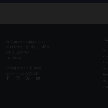
Inf
Kršćanska sadašnjost
Marulićev trg 14 p.p. 434
O n
10001 Zagreb
Kon
Hrvatska
Prav
Pošaljite nam E-mail:
Opći
web-knjizara@ks.hr
Tro
Litu
Bibl