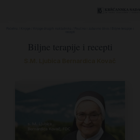
Početna
/
Knjige
/
Knjige drugih nakladnika
/
Poučno i zabavno štivo
/ Biljne terapije i
recepti
Biljne terapije i recepti
S.M. Ljubica Bernardica Kovač