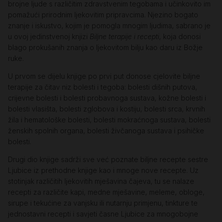
brojne ljude s različitim zdravstvenim tegobama i učinkovito im
pomažući prirodnim ljekovitim pripravcima. Njezino bogato
znanje i iskustvo, kojim je pomogla mnogim ljudima, sabrano je
u ovoj jedinstvenoj knjizi
Biljne terapije i recepti
, koja donosi
blago prokušanih znanja o ljekovitom bilju kao daru iz Božje
ruke.
U prvom se dijelu knjige po prvi put donose cjelovite biljne
terapije za čitav niz bolesti i tegoba: bolesti dišnih putova,
crijevne bolesti i bolesti probavnoga sustava, kožne bolesti i
bolesti vlasišta, bolesti zglobova i kostiju, bolesti srca, krvnih
žila i hematološke bolesti, bolesti mokraćnoga sustava, bolesti
ženskih spolnih organa, bolesti živčanoga sustava i psihičke
bolesti.
Drugi dio knjige sadrži sve već poznate biljne recepte sestre
Ljubice iz prethodne knjige kao i mnoge nove recepte. Uz
stotinjak različitih ljekovitih mješavina čajeva, tu se nalaze
recepti za različite kapi, medne mješavine, meleme, obloge,
sirupe i tekućine za vanjsku ili nutarnju primjenu, tinkture te
jednostavni recepti i savjeti časne Ljubice za mnogobojne