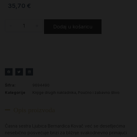
35,70
€
-
+
Dodaj u košaricu
Šifra:
9694490
Kategorije
Knjige drugih nakladnika
,
Poučno i zabavno štivo
Opis proizvoda
Časna sestra Ljubica Bernardica Kovač već se desetljećima
nesebično posvećuje brizi za bližnje svakodnevno primajući