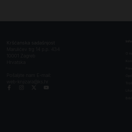
Inf
Kršćanska sadašnjost
Marulićev trg 14 p.p. 434
O n
10001 Zagreb
Kon
Hrvatska
Prav
Pošaljite nam E-mail:
Opći
web-knjizara@ks.hr
Tro
Litu
Bibl