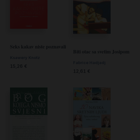
Seks kakav niste poznavali
Biti otac sa svetim Josipom
Ksawery Knotz
Fabrice Hadjadj
15,26
€
12,61
€