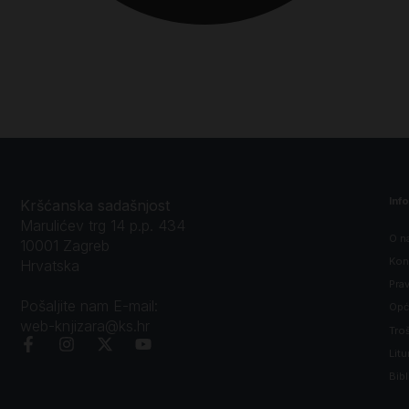
Inf
Kršćanska sadašnjost
Marulićev trg 14 p.p. 434
O n
10001 Zagreb
Kon
Hrvatska
Prav
Pošaljite nam E-mail:
Opći
web-knjizara@ks.hr
Tro
Litu
Bibl