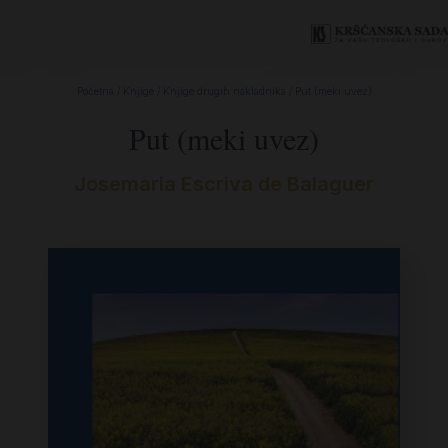
Početna
/
Knjige
/
Knjige drugih nakladnika
/ Put (meki uvez)
Put (meki uvez)
Josemaria Escriva de Balaguer