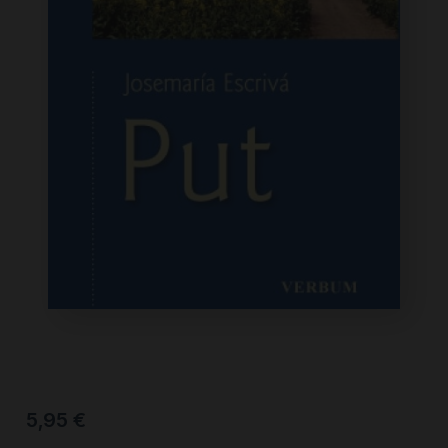
5,95
€