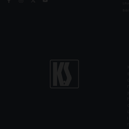
Litu
Bibl
i