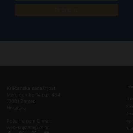
Prijavite se
Inf
Kršćanska sadašnjost
Marulićev trg 14 p.p. 434
O n
10001 Zagreb
Kon
Hrvatska
Prav
Pošaljite nam E-mail:
Opći
web-knjizara@ks.hr
Tro