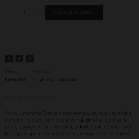
-
+
Dodaj u košaricu
Šifra:
9690070
Kategorije
Knjige drugih nakladnika
Opis proizvoda
Put
sv. Josemarije Escrive ubraja se među najveće uspješnice
duhovne literature. Namijenjena svim ljudima kao putokaz na
poslu, u obitelji, među prijateljima, u društvenomu životu – ova
knjiga pruža polazišnu točku za molitvu koja pronalazi Krista u