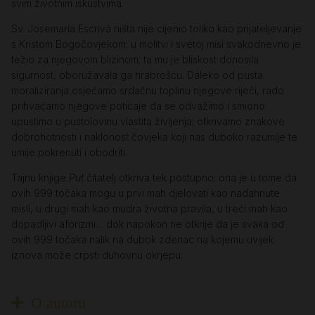
svim životnim iskustvima.
Sv. Josemaría Escrivá ništa nije cijenio toliko kao prijateljevanje
s Kristom Bogočovjekom; u molitvi i svetoj misi svakodnevno je
težio za njegovom blizinom; ta mu je bliskost donosila
sigurnost, oboružavala ga hrabrošću. Daleko od pusta
moraliziranja osjećamo srdačnu toplinu njegove riječi, rado
prihvaćamo njegove poticaje da se odvažimo i smiono
upustimo u pustolovinu vlastita življenja; otkrivamo znakove
dobrohotnosti i naklonost čovjeka koji nas duboko razumije te
umije pokrenuti i obodriti.
Tajnu knjige
Put
čitatelj otkriva tek postupno: ona je u tome da
ovih 999 točaka mogu u prvi mah djelovati kao nadahnute
misli, u drugi mah kao mudra životna pravila, u treći mah kao
dopadljivi aforizmi… dok napokon ne otkrije da je svaka od
ovih 999 točaka nalik na dubok zdenac na kojemu uvijek
iznova može crpsti duhovnu okrjepu.
O autoru