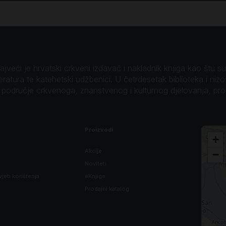
veći je hrvatski crkveni izdavač i nakladnik knjiga kao štu su B
teratura te katehetski udžbenici. U četrdesetak biblioteka i niz
o područje crkvenoga, znanstvenog i kulturnog djelovanja, pr
Proizvodi
+
Akcije
−
Noviteti
vjeti korištenja
eKnjige
Prodajni katalog