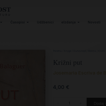
Časopisi
Udžbenici
eIzdanja
Novosti
Početna
/
Knjige
/
Duhovnost
/
Molitva
/ Križni
Križni put
Josemaria Escriva de 
4,00
€
-
+
Dodaj 