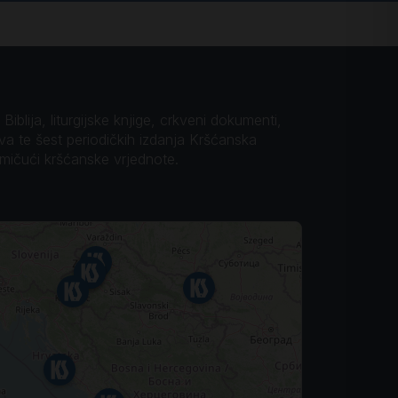
iblija, liturgijske knjige, crkveni dokumenti,
ova te šest periodičkih izdanja Kršćanska
omičući kršćanske vrjednote.