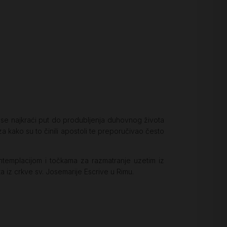
 se najkraći put do produbljenja duhovnog života
za kako su to činili apostoli te preporučivao često
ntemplacijom i točkama za razmatranje uzetim iz
a iz crkve sv. Josemarije Escrive u Rimu.