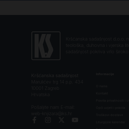
Kršćanska sadašnjost d.o.o. naj
teološka, duhovna i vjerska li
sadašnjost pokriva vrlo širok
Informacije
Kršćanska sadašnjost
Marulićev trg 14 p.p. 434
O nama
10001 Zagreb
Kontakt
Hrvatska
Pravila privatnosti i u
Pošaljite nam E-mail:
Opći uvjeti i pravila
web-knjizara@ks.hr
Troškovi dostave
Liturgijski kalendar