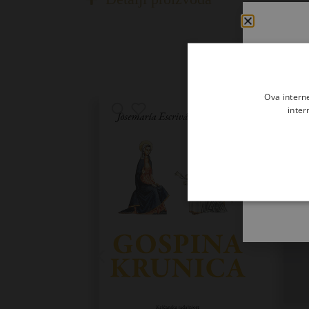
Ova intern
inter