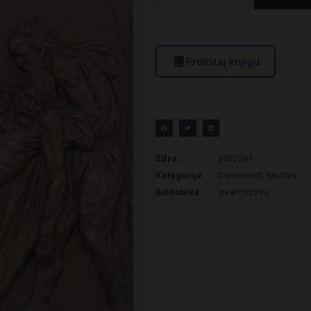
Prelistaj knjigu
Šifra:
9102091
Kategorije
Duhovnost
,
Molitva
Biblioteka
Izvan nizova