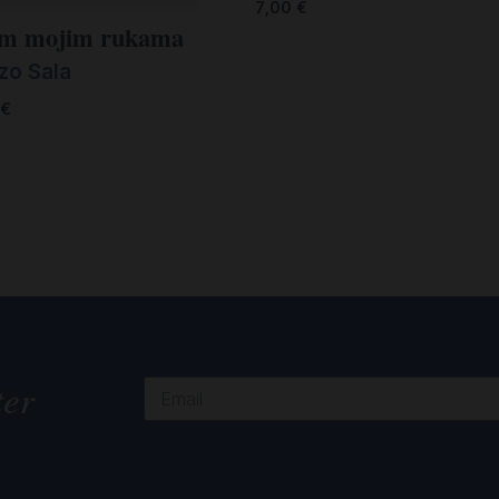
7,00
€
m mojim rukama
zo Sala
€
ter