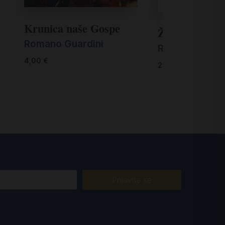
Krunica naše Gospe
Ženo, ne plači
Romano Guardini
Renzo Sala
4,00
€
2,99
€
Prijavite se