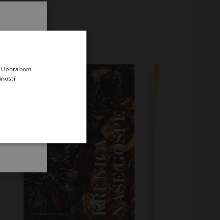
.
i prvi
e
a. Uporabom
inosti