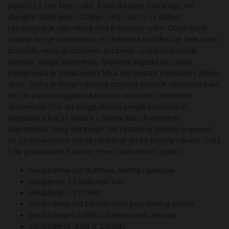
poklon za one koje volite. Kada darujete ovu knjigu, ne
darujete samo lijepo izdanje, nego poziv na dublje
razumijevanje najsvetijeg čina kršćanske vjere. Obnovljeno
izdanje knjige namijenjeno je čitateljima koji Misu ne žele samo
pohađati, nego je razumjeti, proživjeti i u njoj sudjelovati
svjesno. Knjiga
Sveta misa. Najsvetiji događaj na svijetu
namijenjena je svima kojima Misa nije postala najdubljom željom
duše. Svrha je knjige najsvetiji događaj približiti vjernicima kako
bio on postao bogatim duhovnim iskustvom i središtem
duhovnosti. Prvi dio knjige donosi pregled beskrajnih
blagoslova koji se nalaze u Svetoj Misi i Presvetom
Sakramentu. Drugi dio knjige želi čitateljima pomoći pripremiti
se za euharistijsko slavlje i prikazati ga na željenu nakanu. Znaš
li da prikazanjem Isusove žrtve zaista možeš postići:
oslobođenje od strahova, nemira i tjeskobe
otkupljenje od duševnih boli
otkupljenje od bolesti
oslobođenje od zarobljenosti pojedinim grijehom
oslobođenje i zaštitu od demonskih utjecaja
oslobođenje duša iz Čistilišta