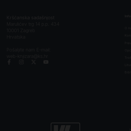
Inf
Kršćanska sadašnjost
Marulićev trg 14 p.p. 434
O n
10001 Zagreb
Kon
Hrvatska
Prav
Pošaljite nam E-mail:
Opći
web-knjizara@ks.hr
Tro
Litu
Bibl