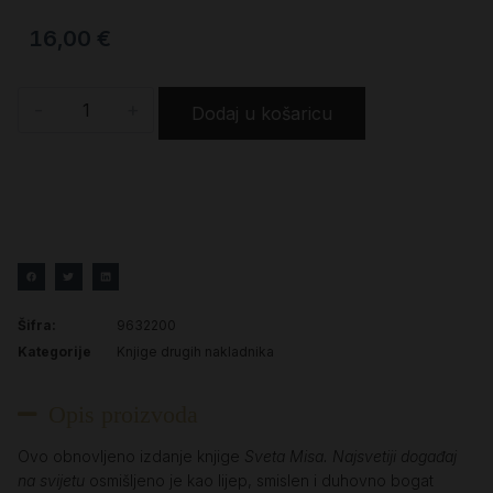
16,00
€
-
+
Dodaj u košaricu
Šifra:
9632200
Kategorije
Knjige drugih nakladnika
Opis proizvoda
Ovo obnovljeno izdanje knjige
Sveta Misa. Najsvetiji događaj
na svijetu
osmišljeno je kao lijep, smislen i duhovno bogat