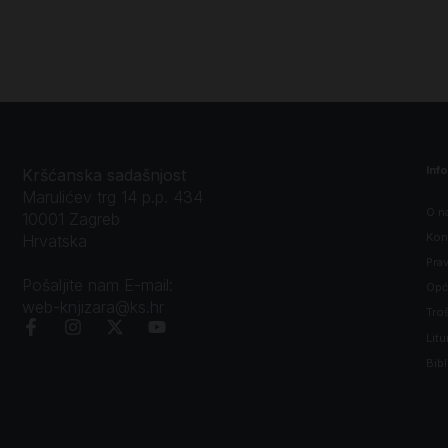
Inf
Kršćanska sadašnjost
Marulićev trg 14 p.p. 434
O n
10001 Zagreb
Kon
Hrvatska
Prav
Pošaljite nam E-mail:
Opći
web-knjizara@ks.hr
Tro
Litu
Bibl