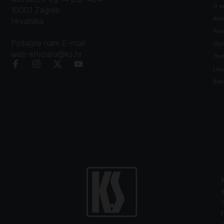
O n
10001 Zagreb
Kon
Hrvatska
Prav
Pošaljite nam E-mail:
Opći
web-knjizara@ks.hr
Tro
Litu
Bibl