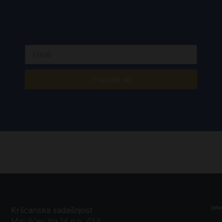
Prijavite se
Inf
Kršćanska sadašnjost
Marulićev trg 14 p.p. 434