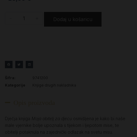
-
+
Dodaj u košaricu
Šifra:
9741200
Kategorije
Knjige drugih nakladnika
Opis proizvoda
Dječja knjiga
Moja obitelj za djecu
osmišljena je kako bi naše
male vjernike bolje upoznala s tijekom i ljepotom mise, te
obitelji potaknula na zajednički odlazak na svetu misu.