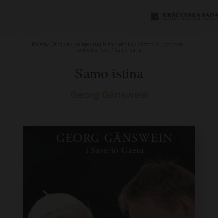
Početna
/
Knjige
/
Knjige drugih nakladnika
/
Životopisi, razgovori i
svjedočanstva
/ Samo istina
Samo istina
Georg Gänswein