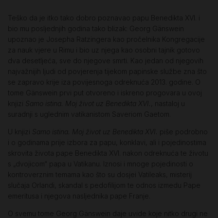
Teško da je itko tako dobro poznavao papu Benedikta XVI. i
bio mu posljednjih godina tako blizak: Georg Gänswein
upoznao je Josepha Ratzingera kao pročelnika Kongregacije
za nauk vjere u Rimu i bio uz njega kao osobni tajnik gotovo
dva desetljeća, sve do njegove smrti. Kao jedan od njegovih
najvažnijih ljudi od povjerenja tijekom papinske službe zna što
se zapravo krije iza povijesnoga odreknuća 2013. godine. O
tome Gänswein prvi put otvoreno i iskreno progovara u ovoj
knjizi
Samo istina. Moj život uz Benedikta XVI.
, nastaloj u
suradnji s uglednim vatikanistom Saveriom Gaetom.
U knjizi
Samo istina. Moj život uz Benedikta XVI.
piše podrobno
i o godinama prije izbora za papu, konklavi, ali i pojedinostima
skrovita života pape Benedikta XVI. nakon odreknuća te životu
s „dvojicom“ papa u Vatikanu. Iznosi i mnoge pojedinosti o
kontroverznim temama kao što su dosjei Vatileaks, misterij
slučaja Orlandi, skandal s pedofilijom te odnos izmedu Pape
emeritusa i njegova nasljednika pape Franje.
O svemu tome Georg Gänswein daje uvide koje nitko drugi ne