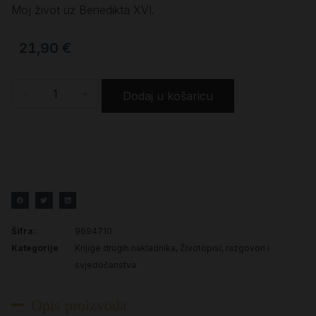
Moj život uz Benedikta XVI.
21,90
€
-
+
Dodaj u košaricu
Šifra:
9694710
Kategorije
Knjige drugih nakladnika
,
Životopisi, razgovori i
svjedočanstva
Opis proizvoda