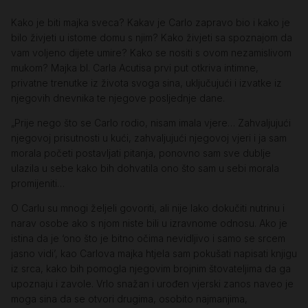
Kako je biti majka sveca? Kakav je Carlo zapravo bio i kako je
bilo živjeti u istome domu s njim? Kako živjeti sa spoznajom da
vam voljeno dijete umire? Kako se nositi s ovom nezamislivom
mukom? Majka bl. Carla Acutisa prvi put otkriva intimne,
privatne trenutke iz života svoga sina, uključujući i izvatke iz
njegovih dnevnika te njegove posljednje dane.
„Prije nego što se Carlo rodio, nisam imala vjere… Zahvaljujući
njegovoj prisutnosti u kući, zahvaljujući njegovoj vjeri i ja sam
morala početi postavljati pitanja, ponovno sam sve dublje
ulazila u sebe kako bih dohvatila ono što sam u sebi morala
promijeniti…
O Carlu su mnogi željeli govoriti, ali nije lako dokučiti nutrinu i
narav osobe ako s njom niste bili u izravnome odnosu. Ako je
istina da je ‘ono što je bitno očima nevidljivo i samo se srcem
jasno vidi’, kao Carlova majka htjela sam pokušati napisati knjigu
iz srca, kako bih pomogla njegovim brojnim štovateljima da ga
upoznaju i zavole. Vrlo snažan i urođen vjerski zanos naveo je
moga sina da se otvori drugima, osobito najmanjima,