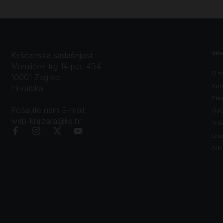
Inf
Kršćanska sadašnjost
Marulićev trg 14 p.p. 434
O n
10001 Zagreb
Kon
Hrvatska
Prav
Pošaljite nam E-mail:
Opći
web-knjizara@ks.hr
Tro
Litu
Bibl