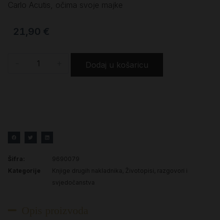
Carlo Acutis, očima svoje majke
21,90
€
-
+
Dodaj u košaricu
Šifra:
9690079
Kategorije
Knjige drugih nakladnika
,
Životopisi, razgovori i
svjedočanstva
Opis proizvoda